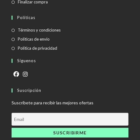
Finalizar compra
Políticas
Se
Términos y condiciones
abre
Se
Políticas de envío
en
abre
Se
Política de privacidad
una
en
abre
Síguenos
nueva
una
en
pestaña
nueva
una
pestaña
nueva
Se
Se
pestaña
abre
Suscripción
abre
en
en
Suscríbete para recibir las mejores ofertas
una
una
nueva
nueva
pestaña
pestaña