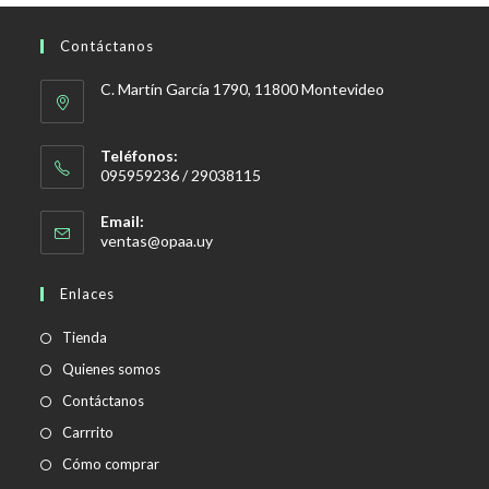
Contáctanos
C. Martín García 1790, 11800 Montevideo
Teléfonos:
095959236 / 29038115
Email:
Se
ventas@opaa.uy
abre
en
Enlaces
tu
aplicación
Tienda
Quienes somos
Contáctanos
Carrrito
Cómo comprar