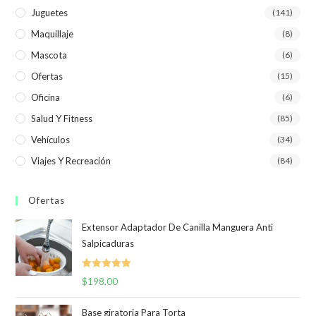
Juguetes
(141)
Maquillaje
(8)
Mascota
(6)
Ofertas
(15)
Oficina
(6)
Salud Y Fitness
(85)
Vehículos
(34)
Viajes Y Recreación
(84)
Ofertas
Extensor Adaptador De Canilla Manguera Anti
Salpicaduras
Valorado
$
198,00
con
5.00
de
5
Base giratoria Para Torta