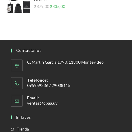
$
879,00
El
$
835,00
El
precio
precio
original
actual
era:
es:
$879,00.
$835,00.
Contáctanos
C. Martín García 1790, 11800 Montevideo
Teléfonos:
095959236 / 29038115
Email:
Se
ventas@opaa.uy
abre
en
Enlaces
tu
aplicación
Tienda