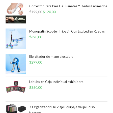
Corrector Para Pies De Juanetes Y Dedos Encimados
$
199,00
El
$
120,00
El
precio
precio
original
actual
era:
es:
Monopatín Scooter Tripatin Con Luz Led En Ruedas
$
690,00
$199,00.
$120,00.
Ejercitador de mano ajustable
$
299,00
Labubu en Caja Individual exhibidora
$
350,00
7 Organizador De Viaje Equipaje Valija Bolso
Neceser