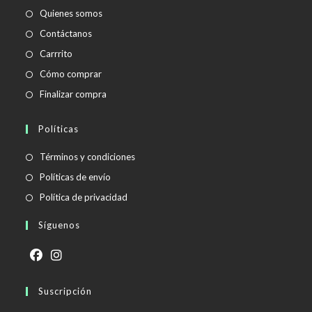
Quienes somos
Contáctanos
Carrrito
Cómo comprar
Finalizar compra
Políticas
Se
Términos y condiciones
abre
Se
Políticas de envío
en
abre
Se
Política de privacidad
una
en
abre
Síguenos
nueva
una
en
pestaña
nueva
una
pestaña
nueva
Se
Se
pestaña
abre
Suscripción
abre
en
en