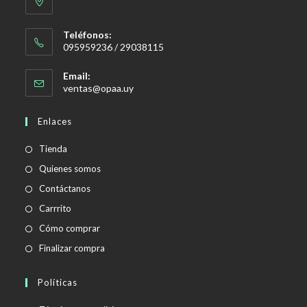
Teléfonos:
095959236 / 29038115
Email:
Se
ventas@opaa.uy
abre
en
Enlaces
tu
aplicación
Tienda
Quienes somos
Contáctanos
Carrrito
Cómo comprar
Finalizar compra
Políticas