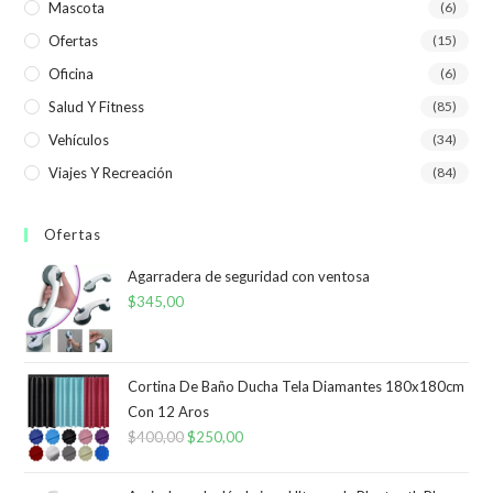
Mascota
(6)
Ofertas
(15)
Oficina
(6)
Salud Y Fitness
(85)
Vehículos
(34)
Viajes Y Recreación
(84)
Ofertas
Agarradera de seguridad con ventosa
$
345,00
Cortina De Baño Ducha Tela Diamantes 180x180cm
Con 12 Aros
$
400,00
El
$
250,00
El
precio
precio
original
actual