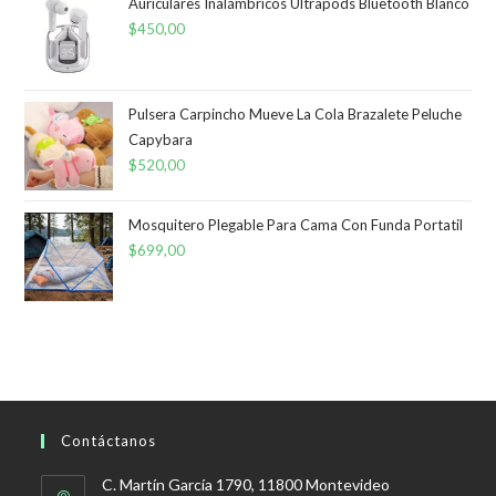
Auriculares Inalámbricos Ultrapods Bluetooth Blanco
era:
es:
$
450,00
$400,00.
$250,00.
Pulsera Carpincho Mueve La Cola Brazalete Peluche
Capybara
$
520,00
Mosquitero Plegable Para Cama Con Funda Portatil
$
699,00
Contáctanos
C. Martín García 1790, 11800 Montevideo