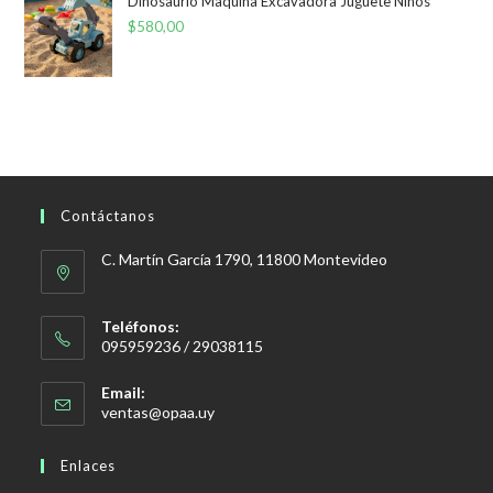
Dinosaurio Maquina Excavadora Juguete Niños
$
580,00
Contáctanos
C. Martín García 1790, 11800 Montevideo
Teléfonos:
095959236 / 29038115
Email:
Se
ventas@opaa.uy
abre
en
Enlaces
tu
aplicación