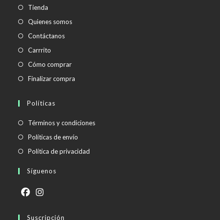
Tienda
Quienes somos
Contáctanos
Carrrito
Cómo comprar
Finalizar compra
Políticas
Se
Términos y condiciones
abre
Se
Políticas de envío
en
abre
Se
Política de privacidad
una
en
abre
Síguenos
nueva
una
en
pestaña
nueva
una
pestaña
nueva
Se
Se
pestaña
abre
Suscripción
abre