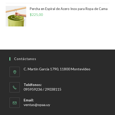
Percha en Espiral de Acero Inox para Ropa de Cama
$
225,00
Contáctanos
C. Martín García 1790, 11800 Montevideo
Teléfonos:
095959236 / 29038115
Email:
Se
ventas@opaa.uy
abre
en