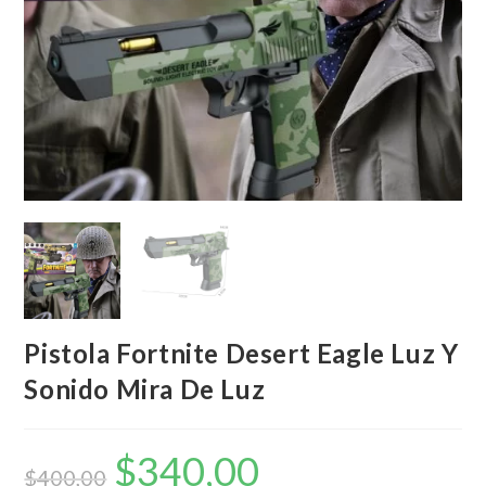
Pistola Fortnite Desert Eagle Luz Y
Sonido Mira De Luz
$
340,00
El
El
precio
precio
$
400,00