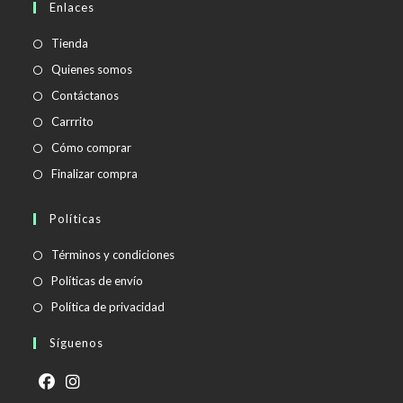
Enlaces
tu
aplicación
Tienda
Quienes somos
Contáctanos
Carrrito
Cómo comprar
Finalizar compra
Políticas
Se
Términos y condiciones
abre
Se
Políticas de envío
en
abre
Se
Política de privacidad
una
en
abre
Síguenos
nueva
una
en
pestaña
nueva
una
pestaña
nueva