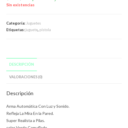
original
actual
era:
es:
Sin existencias
$400,00.
$340,00.
Categoría:
Juguetes
Etiquetas:
juguete
,
pistola
DESCRIPCIÓN
VALORACIONES (0)
Descripción
Arma Automática Con Luz y Sonido.
Refleja La Mira En la Pared.
Super Realista a Pilas.
color Verde Camuflado.