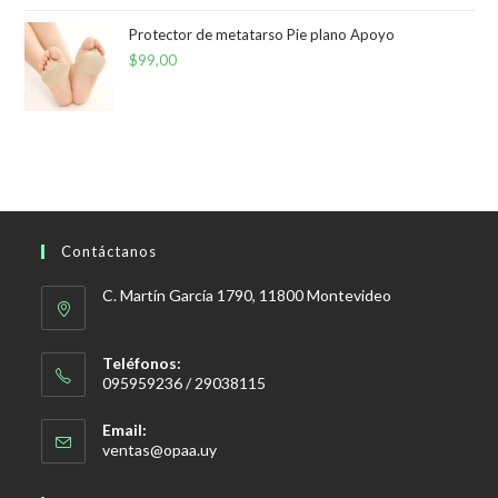
Protector de metatarso Pie plano Apoyo
$
99,00
Contáctanos
C. Martín García 1790, 11800 Montevideo
Teléfonos:
095959236 / 29038115
Email:
Se
ventas@opaa.uy
abre
en