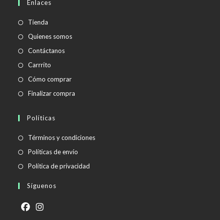
Enlaces
tu
aplicación
Tienda
Quienes somos
Contáctanos
Carrrito
Cómo comprar
Finalizar compra
Políticas
Se
Términos y condiciones
abre
Se
Políticas de envío
en
abre
Se
Política de privacidad
una
en
abre
Síguenos
nueva
una
en
pestaña
nueva
una
pestaña
nueva