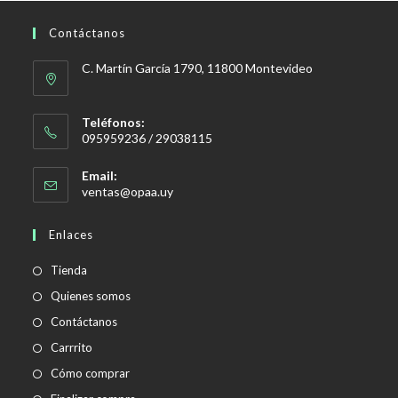
Contáctanos
C. Martín García 1790, 11800 Montevideo
Teléfonos:
095959236 / 29038115
Email:
Se
ventas@opaa.uy
abre
en
Enlaces
tu
aplicación
Tienda
Quienes somos
Contáctanos
Carrrito
Cómo comprar