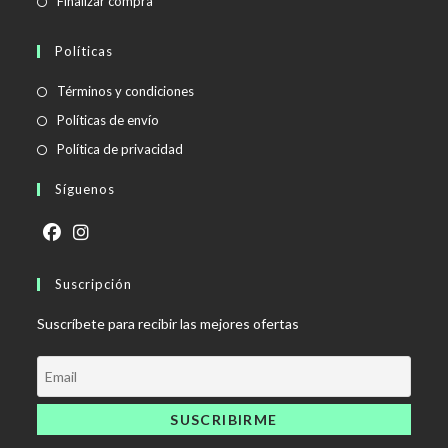
Finalizar compra
Políticas
Se
Términos y condiciones
abre
Se
Políticas de envío
en
abre
Se
Política de privacidad
una
en
abre
Síguenos
nueva
una
en
pestaña
nueva
una
pestaña
nueva
Se
Se
pestaña
abre
Suscripción
abre
en
en
Suscríbete para recibir las mejores ofertas
una
una
nueva
nueva
pestaña
pestaña