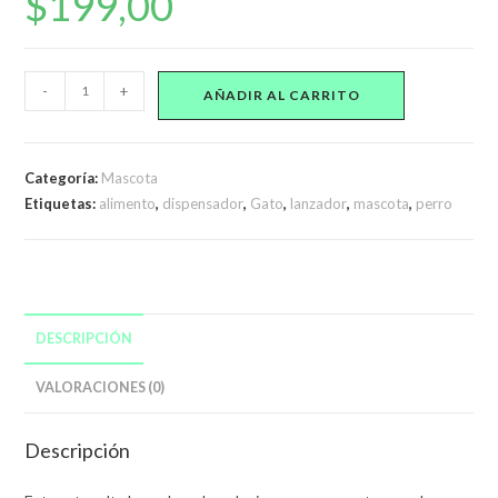
$
199,00
Juguete
-
+
AÑADIR AL CARRITO
Dispensador
Lanzador
Alimentos
Categoría:
Mascota
Golosinas
Etiquetas:
alimento
,
dispensador
,
Gato
,
lanzador
,
mascota
,
perro
Para
Perros
cantidad
DESCRIPCIÓN
VALORACIONES (0)
Descripción