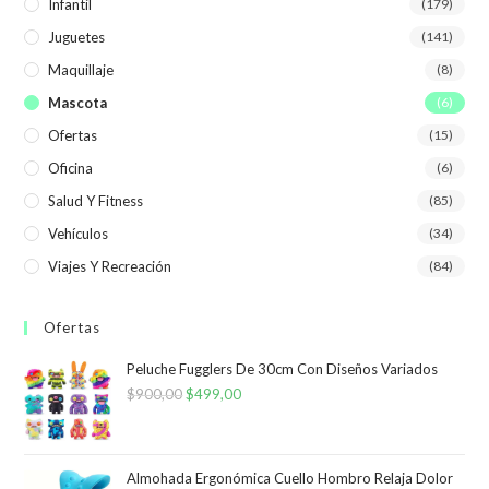
Infantil
(179)
Juguetes
(141)
Maquillaje
(8)
Mascota
(6)
Ofertas
(15)
Oficina
(6)
Salud Y Fitness
(85)
Vehículos
(34)
Viajes Y Recreación
(84)
Ofertas
Peluche Fugglers De 30cm Con Diseños Variados
$
900,00
El
$
499,00
El
precio
precio
original
actual
era:
es:
Almohada Ergonómica Cuello Hombro Relaja Dolor