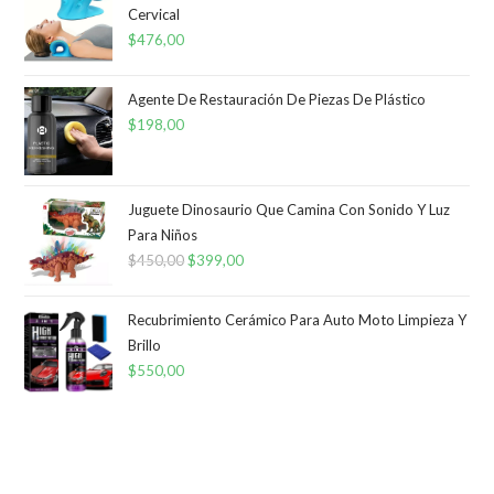
Cervical
$900,00.
$499,00.
$
476,00
Agente De Restauración De Piezas De Plástico
$
198,00
Juguete Dinosaurio Que Camina Con Sonido Y Luz
Para Niños
$
450,00
El
$
399,00
El
precio
precio
original
actual
Recubrimiento Cerámico Para Auto Moto Limpieza Y
era:
es:
Brillo
$
550,00
$450,00.
$399,00.