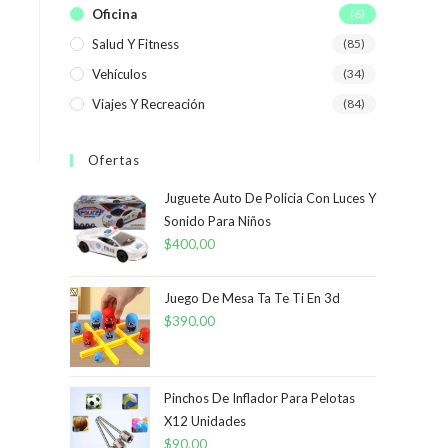
Oficina
(6)
Salud Y Fitness
(85)
Vehículos
(34)
Viajes Y Recreación
(84)
Ofertas
Juguete Auto De Policia Con Luces Y
Sonido Para Niños
$
400,00
Juego De Mesa Ta Te Ti En 3d
$
390,00
Pinchos De Inflador Para Pelotas
X12 Unidades
$
90,00