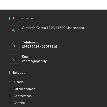
Contáctanos
C. Martín García 1790, 11800 Montevideo
Teléfonos:
095959236 / 29038115
Email:
Se
ventas@opaa.uy
abre
en
Enlaces
tu
aplicación
Tienda
Quienes somos
Contáctanos
Carrrito