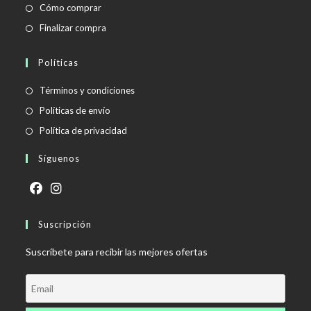
Cómo comprar
Finalizar compra
Políticas
Se
Términos y condiciones
abre
Se
Políticas de envío
en
abre
Se
Política de privacidad
una
en
abre
Síguenos
nueva
una
en
pestaña
nueva
una
pestaña
nueva
Se
Se
pestaña
abre
Suscripción
abre
en
en
Suscríbete para recibir las mejores ofertas
una
una
nueva
nueva
pestaña
pestaña