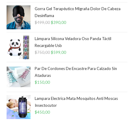
Gorra Gel Terapéutico Migraña Dolor De Cabeza
Desinflama
$
499,00
El
$
390,00
El
precio
precio
original
actual
Lámpara Silicona Veladora Oso Panda Táctil
era:
es:
Recargable Usb
$
750,00
$499,00.
El
$
599,00
$390,00.
El
precio
precio
original
actual
Par De Cordones De Encastre Para Calzado Sin
era:
es:
Ataduras
$
150,00
$750,00.
$599,00.
Lampara Electrica Mata Mosquitos Anti Moscas
Insectocutor
$
450,00