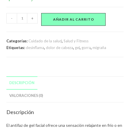
Antifaz
-
+
AÑADIR AL CARRITO
De
Gel
Tratamiento
Categorías:
Cuidado de la salud
,
Salud y Fitness
Relajante
Etiquetas:
desinflama
,
dolor de cabeza
,
gel
,
gorra
,
migraña
Frío
Calor
cantidad
DESCRIPCIÓN
VALORACIONES (0)
Descripción
El antifaz de gel facial ofrece una sensación relajante en frío o en