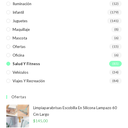
Iluminación
(12)
Infantil
(179)
Juguetes
(141)
Maquillaje
(8)
Mascota
(6)
Ofertas
(15)
Oficina
(6)
Salud Y Fitness
(85)
Vehículos
(34)
Viajes Y Recreación
(84)
Ofertas
Limpiaparabrisas Escobilla En Silicona Lampazo 60
Cm Largo
$
145,00