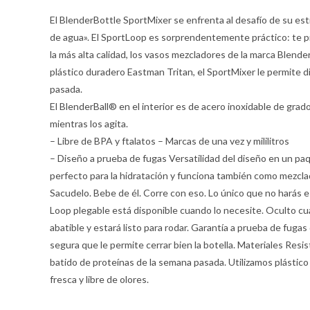
El BlenderBottle SportMixer se enfrenta al desafío de su esti
de agua». El SportLoop es sorprendentemente práctico: te pr
la más alta calidad, los vasos mezcladores de la marca Blender
plástico duradero Eastman Tritan, el SportMixer le permite di
pasada.
El BlenderBall® en el interior es de acero inoxidable de gra
mientras los agita.
– Libre de BPA y ftalatos – Marcas de una vez y mililitros
– Diseño a prueba de fugas Versatilidad del diseño en un pa
perfecto para la hidratación y funciona también como mezcl
Sacudelo. Bebe de él. Corre con eso. Lo único que no harás es
Loop plegable está disponible cuando lo necesite. Oculto cua
abatible y estará listo para rodar. Garantía a prueba de fuga
segura que le permite cerrar bien la botella. Materiales Resi
batido de proteínas de la semana pasada. Utilizamos plástic
fresca y libre de olores.