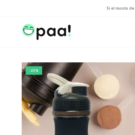
Ir
Si el monto de
al
contenido
-25%