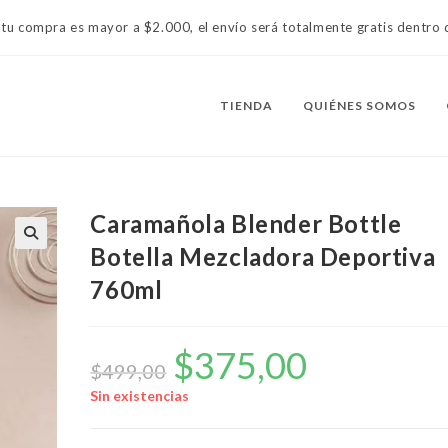
 tu compra es mayor a $2.000, el envío será totalmente gratis dentr
TIENDA
QUIÉNES SOMOS
Caramañola Blender Bottle
Botella Mezcladora Deportiva
760ml
$
375,00
El
El
precio
precio
$
499,00
original
actual
era:
es:
Sin existencias
$499,00.
$375,00.