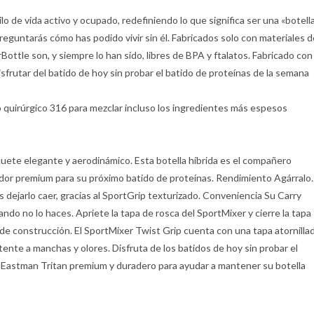
lo de vida activo y ocupado, redefiniendo lo que significa ser una «botell
eguntarás cómo has podido vivir sin él. Fabricados solo con materiales d
Bottle son, y siempre lo han sido, libres de BPA y ftalatos. Fabricado con
sfrutar del batido de hoy sin probar el batido de proteínas de la semana
do quirúrgico 316 para mezclar incluso los ingredientes más espesos
quete elegante y aerodinámico. Esta botella híbrida es el compañero
ador premium para su próximo batido de proteínas. Rendimiento Agárralo.
 dejarlo caer, gracias al SportGrip texturizado. Conveniencia Su Carry
ndo no lo haces. Apriete la tapa de rosca del SportMixer y cierre la tapa
s de construcción. El SportMixer Twist Grip cuenta con una tapa atornilla
stente a manchas y olores. Disfruta de los batidos de hoy sin probar el
o Eastman Tritan premium y duradero para ayudar a mantener su botella