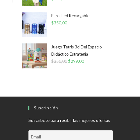
Farol Led Recargable
$
350,00
Juego Tetris 3d Del Espacio
Didáctico Estrategia
$
350,00
El
$
299,00
El
precio
precio
original
actual
era:
es:
$350,00.
$299,00.
Suscripción
Suscríbete para recibir las mejores ofertas