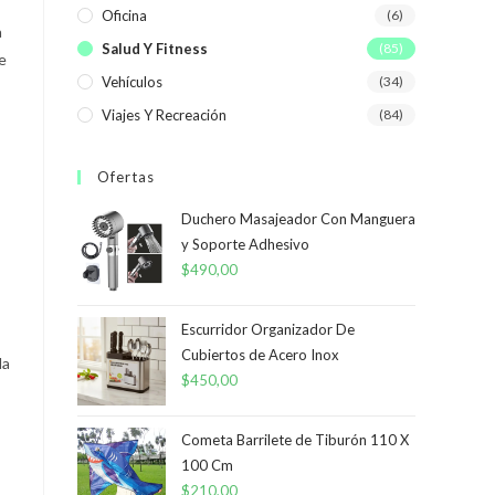
Oficina
(6)
a
Salud Y Fitness
(85)
e
Vehículos
(34)
Viajes Y Recreación
(84)
Ofertas
Duchero Masajeador Con Manguera
y Soporte Adhesivo
$
490,00
Escurridor Organizador De
Cubiertos de Acero Inox
da
$
450,00
Cometa Barrilete de Tiburón 110 X
100 Cm
$
210,00