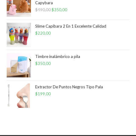
Capybara
$
490,00
El
$
350,00
El
precio
precio
original
actual
Slime Capibara 2 En 1 Excelente Calidad
era:
es:
$
220,00
$490,00.
$350,00.
Timbre inalámbrico a pila
$
350,00
Extractor De Puntos Negros Tipo Pala
$
199,00