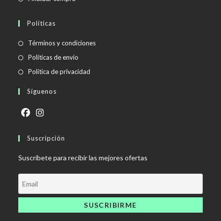
Políticas
Se
Términos y condiciones
abre
Se
Políticas de envío
en
abre
Se
Política de privacidad
una
en
abre
Síguenos
nueva
una
en
pestaña
nueva
una
pestaña
nueva
Se
Se
pestaña
abre
Suscripción
abre
en
en
Suscríbete para recibir las mejores ofertas
una
una
nueva
nueva
pestaña
pestaña