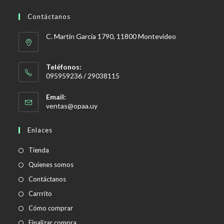
Contáctanos
C. Martín García 1790, 11800 Montevideo
Teléfonos:
095959236 / 29038115
Email:
Se
ventas@opaa.uy
abre
en
Enlaces
tu
aplicación
Tienda
Quienes somos
Contáctanos
Carrrito
Cómo comprar
Finalizar compra