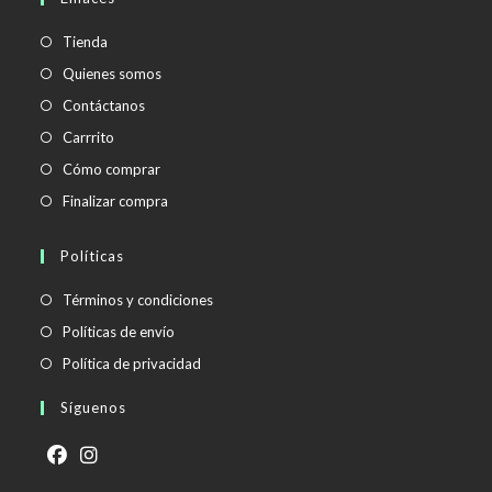
tu
aplicación
Tienda
Quienes somos
Contáctanos
Carrrito
Cómo comprar
Finalizar compra
Políticas
Se
Términos y condiciones
abre
Se
Políticas de envío
en
abre
Se
Política de privacidad
una
en
abre
Síguenos
nueva
una
en
pestaña
nueva
una
pestaña
nueva
Se
Se