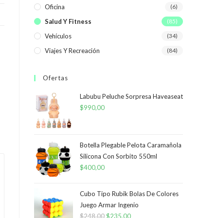
Oficina
(6)
Salud Y Fitness
(85)
Vehículos
(34)
Viajes Y Recreación
(84)
Ofertas
Labubu Peluche Sorpresa Haveaseat
$
990,00
Botella Plegable Pelota Caramañola
Silicona Con Sorbito 550ml
$
400,00
Cubo Tipo Rubik Bolas De Colores
Juego Armar Ingenio
$
248,00
El
$
235,00
El