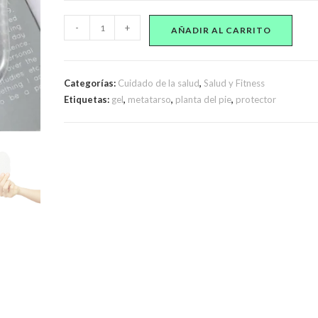
Protector
-
+
AÑADIR AL CARRITO
De
Gel
Liso
Categorías:
Cuidado de la salud
,
Salud y Fitness
Para
Etiquetas:
gel
,
metatarso
,
planta del pie
,
protector
Planta
De
Pie
Plantilla
Metatarso
cantidad