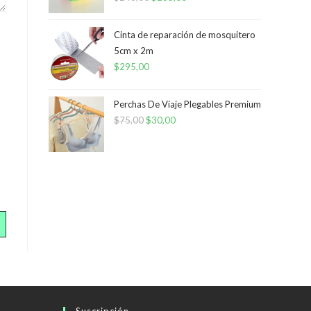
precio
precio
original
actual
Cinta de reparación de mosquitero
era:
es:
5cm x 2m
$
295,00
$248,00.
$235,00.
Perchas De Viaje Plegables Premium
$
75,00
El
$
30,00
El
precio
precio
original
actual
era:
es:
$75,00.
$30,00.