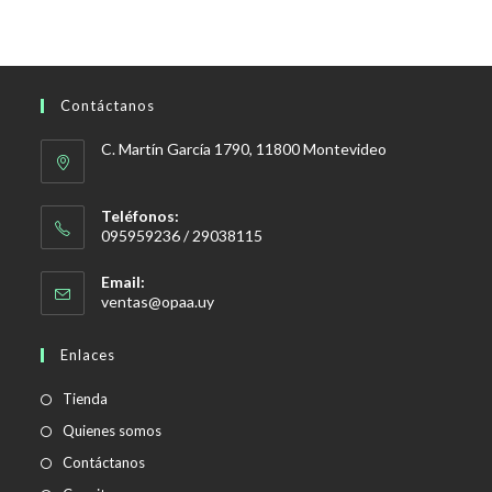
Contáctanos
C. Martín García 1790, 11800 Montevideo
Teléfonos:
095959236 / 29038115
Email:
Se
ventas@opaa.uy
abre
en
Enlaces
tu
aplicación
Tienda
Quienes somos
Contáctanos