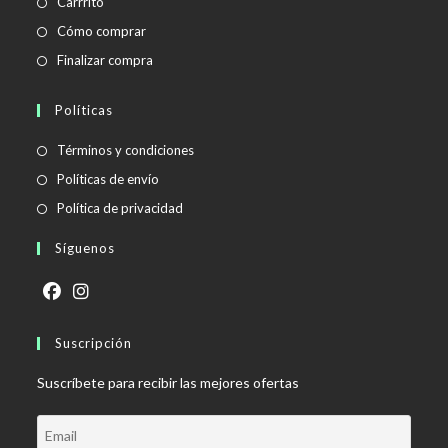
Carrrito
Cómo comprar
Finalizar compra
Políticas
Se
Términos y condiciones
abre
Se
Políticas de envío
en
abre
Se
Política de privacidad
una
en
abre
Síguenos
nueva
una
en
pestaña
nueva
una
pestaña
nueva
Se
Se
pestaña
abre
Suscripción
abre
en
en
Suscríbete para recibir las mejores ofertas
una
una
nueva
nueva
pestaña
pestaña