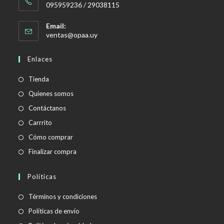
095959236 / 29038115
Email:
Se
ventas@opaa.uy
abre
en
Enlaces
tu
aplicación
Tienda
Quienes somos
Contáctanos
Carrrito
Cómo comprar
Finalizar compra
Políticas
Se
Términos y condiciones
abre
Se
Políticas de envío
en
abre