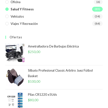
Oficina
(6)
Salud Y Fitness
(85)
Vehículos
(34)
Viajes Y Recreación
(84)
Ofertas
Ametralladora De Burbujas Eléctrica
$
250,00
Silbato Profesional Classic Arbitro Juez Fútbol
Basket
$
100,00
Pilas CR1220 x5Uds
$
80,00