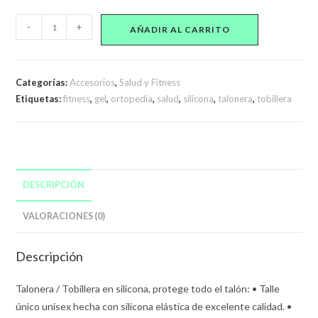
Talonera
-
+
AÑADIR AL CARRITO
Tobillera
de
Silicona
Categorías:
Accesorios
,
Salud y Fitness
cantidad
Etiquetas:
fitness
,
gel
,
ortopedia
,
salud
,
silicona
,
talonera
,
tobillera
DESCRIPCIÓN
VALORACIONES (0)
Descripción
Talonera / Tobillera en silicona, protege todo el talón: • Talle
único unisex hecha con silicona elástica de excelente calidad. •