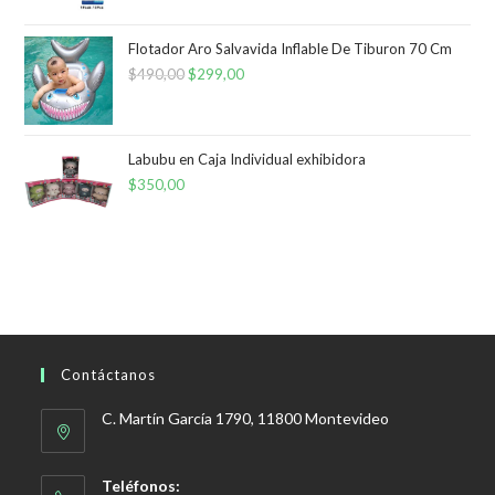
Flotador Aro Salvavida Inflable De Tiburon 70 Cm
$
490,00
El
$
299,00
El
precio
precio
original
actual
era:
es:
Labubu en Caja Individual exhibidora
$
350,00
$490,00.
$299,00.
Contáctanos
C. Martín García 1790, 11800 Montevideo
Teléfonos: