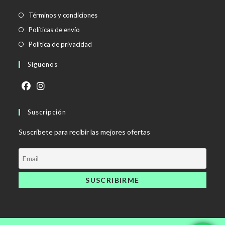
Se
Términos y condiciones
abre
Se
Políticas de envío
en
abre
Se
Política de privacidad
una
en
abre
Síguenos
nueva
una
en
pestaña
nueva
una
pestaña
nueva
Se
Se
pestaña
abre
Suscripción
abre
en
en
Suscríbete para recibir las mejores ofertas
una
una
nueva
nueva
pestaña
pestaña