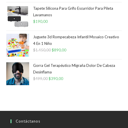
Tapete Silicona Para Grifo Escurridor Para Pileta
Lavamanos
$
190,00
Juguete 3d Rompecabeza Infantil Mosaico Creativo
4 En 1 Niño
$
1.450,00
El
$
890,00
El
precio
precio
original
actual
Gorra Gel Terapéutico Migraña Dolor De Cabeza
era:
es:
Desinflama
$
499,00
El
$
390,00
$1.450,00.
El
$890,00.
precio
precio
original
actual
era:
es:
$499,00.
$390,00.
Contáctanos