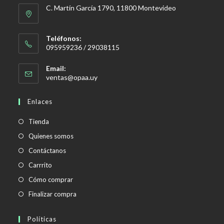
C. Martín García 1790, 11800 Montevideo
Teléfonos:
095959236 / 29038115
Email:
Se
ventas@opaa.uy
abre
en
Enlaces
tu
aplicación
Tienda
Quienes somos
Contáctanos
Carrrito
Cómo comprar
Finalizar compra
Políticas