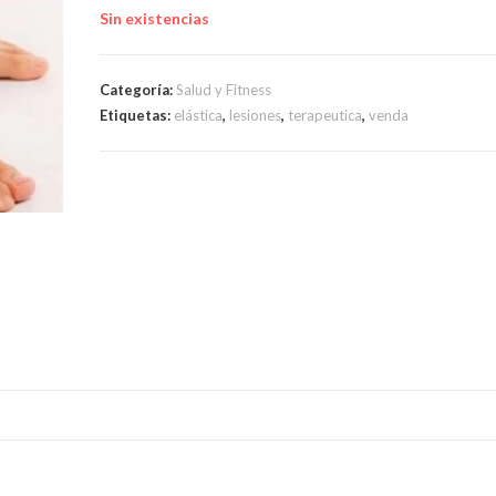
Sin existencias
Categoría:
Salud y Fitness
Etiquetas:
elástica
,
lesiones
,
terapeutica
,
venda