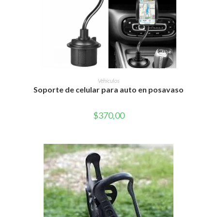
AÑADIR AL CARRITO
Vehículos
Soporte de celular para auto en posavaso
$
370,00