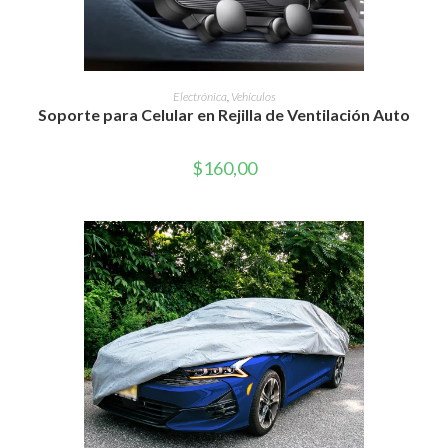
Este
producto
SELECCIONAR OPCIONES
Electrónica
,
Vehículos
tiene
Soporte para Celular en Rejilla de Ventilación Auto
múltiples
variantes.
Las
opciones
$
160,00
se
pueden
elegir
en
la
página
de
producto