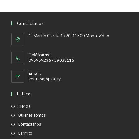
Contáctanos
C. Martín García 1790, 11800 Montevideo
Teléfonos:
095959236 / 29038115
Email:
Se
ventas@opaa.uy
abre
en
Enlaces
tu
aplicación
Tienda
Quienes somos
Contáctanos
Carrrito