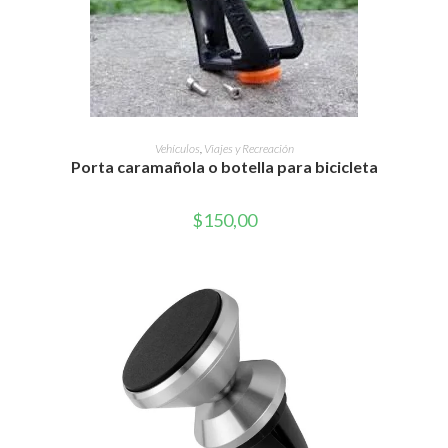
AÑADIR AL CARRITO
Vehículos
,
Viajes y Recreación
Porta caramañola o botella para bicicleta
$
150,00