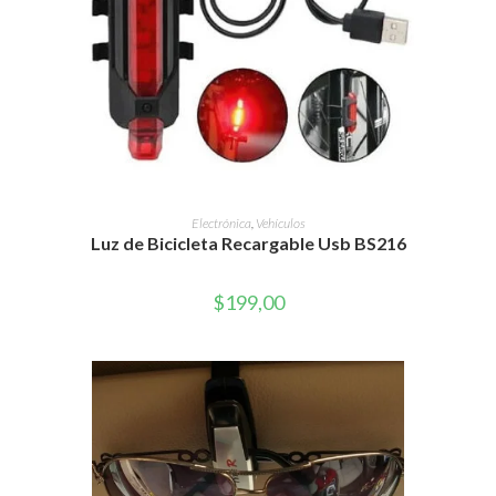
AÑADIR AL CARRITO
Electrónica
,
Vehículos
Luz de Bicicleta Recargable Usb BS216
$
199,00