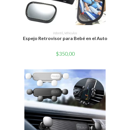
AÑADIR AL CARRITO
Infantil
,
Vehículos
Espejo Retrovisor para Bebé en el Auto
$
350,00