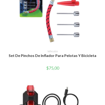
AÑADIR AL CARRITO
Vehículos
Set De Pinchos De Inflador Para Pelotas Y Bicicleta
$
75,00