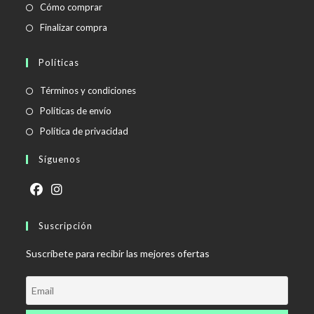
Cómo comprar
Finalizar compra
Políticas
Se
Términos y condiciones
abre
Se
Políticas de envío
en
abre
Se
Política de privacidad
una
en
abre
Síguenos
nueva
una
en
pestaña
nueva
una
pestaña
nueva
Se
Se
pestaña
abre
Suscripción
abre
en
en
Suscríbete para recibir las mejores ofertas
una
una
nueva
nueva
pestaña
pestaña