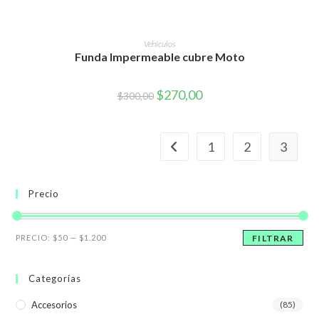
AÑADIR AL CARRITO
Vehículos
Funda Impermeable cubre Moto
El
El
$
270,00
$
300,00
precio
precio
original
actual
era:
es:
$300,00.
$270,00.
1
2
3
Precio
Precio
Precio
PRECIO:
$50
—
$1.200
FILTRAR
mínimo
máximo
Categorías
Accesorios
(85)