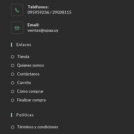
Teléfonos:
095959236 / 29038115
Email:
Se
ventas@opaa.uy
abre
en
Enlaces
tu
aplicación
Tienda
Quienes somos
Contáctanos
Carrrito
Cómo comprar
Finalizar compra
Políticas
Se
Términos y condiciones
abre