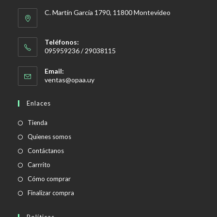
C. Martín García 1790, 11800 Montevideo
Teléfonos:
095959236 / 29038115
Email:
Se
ventas@opaa.uy
abre
en
Enlaces
tu
aplicación
Tienda
Quienes somos
Contáctanos
Carrrito
Cómo comprar
Finalizar compra
Políticas