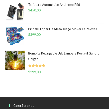
Tarjetero Automático Antirrobo Rfid
$
450,00
Pinball Flipper De Mesa Juego Mover La Pelotita
$
399,00
Bombita Recargable Usb Lampara Portatil Gancho
Colgar
Valorado
$
299,00
con
5.00
de
5
Contáctanos