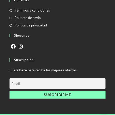
Se
Términos y condiciones
abre
Se
Políticas de envío
en
abre
Se
Política de privacidad
una
en
abre
Síguenos
nueva
una
en
pestaña
nueva
una
pestaña
nueva
Se
Se
pestaña
abre
Suscripción
abre
en
en
Suscríbete para recibir las mejores ofertas
una
una
nueva
nueva
pestaña
pestaña