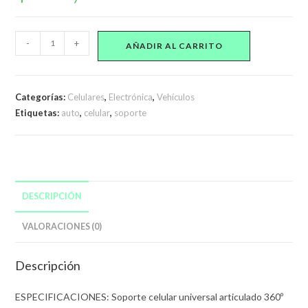
Soporte
-
+
AÑADIR AL CARRITO
de
Celular
articulado
Categorías:
Celulares
,
Electrónica
,
Vehículos
para
Etiquetas:
auto
,
celular
,
soporte
Auto
ultra
Firme
cantidad
DESCRIPCIÓN
VALORACIONES (0)
Descripción
ESPECIFICACIONES: Soporte celular universal articulado 360º