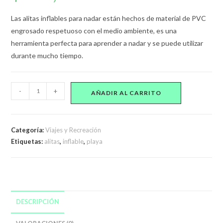
Las alitas inflables para nadar están hechos de material de PVC
engrosado respetuoso con el medio ambiente, es una
herramienta perfecta para aprender a nadar y se puede utilizar
durante mucho tiempo.
Alitas
-
+
AÑADIR AL CARRITO
Inflables
Flotadores
Para
Categoría:
Viajes y Recreación
Brazo
Etiquetas:
alitas
,
inflable
,
playa
Mundo
Marino
cantidad
DESCRIPCIÓN