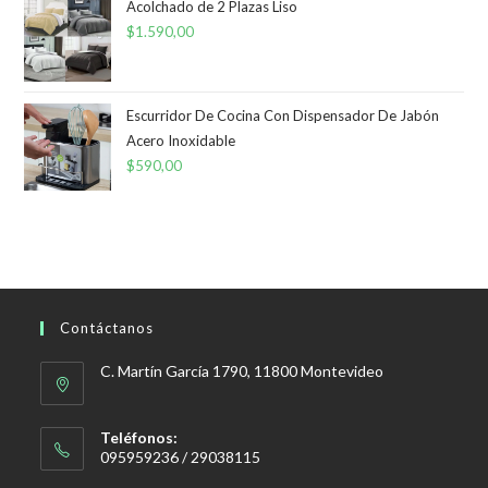
Acolchado de 2 Plazas Liso
$
1.590,00
Escurridor De Cocina Con Dispensador De Jabón
Acero Inoxidable
$
590,00
Contáctanos
C. Martín García 1790, 11800 Montevideo
Teléfonos:
095959236 / 29038115