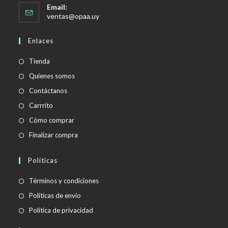
Email:
Se
ventas@opaa.uy
abre
en
Enlaces
tu
aplicación
Tienda
Quienes somos
Contáctanos
Carrrito
Cómo comprar
Finalizar compra
Políticas
Se
Términos y condiciones
abre
Se
Políticas de envío
en
abre
Se
Política de privacidad
una
en
abre