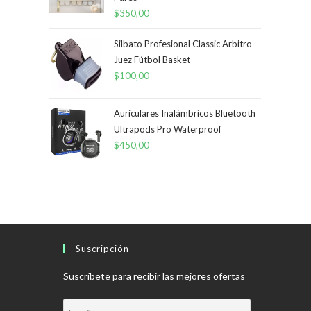
$
350,00
Silbato Profesional Classic Arbitro
Juez Fútbol Basket
$
100,00
Auriculares Inalámbricos Bluetooth
Ultrapods Pro Waterproof
$
450,00
Suscripción
Suscríbete para recibir las mejores ofertas