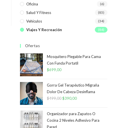
Oficina
(6)
Salud Y Fitness
(85)
Vehículos
(34)
Viajes Y Recreación
(84)
Ofertas
Mosquitero Plegable Para Cama
Con Funda Portatil
$
699,00
Gorra Gel Terapéutico Migraña
Dolor De Cabeza Desinflama
$
499,00
El
$
390,00
El
precio
precio
original
actual
Organizador para Zapatos O
era:
es:
Cocina 2 Niveles Adhesivo Para
Pared
$499,00.
$390,00.