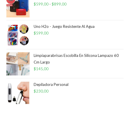
$
599,00
-
$
899,00
Rango
de
precios:
desde
Uno H2o - Juego Resistente Al Agua
$
599,00
$599,00
hasta
$899,00
Limpiaparabrisas Escobilla En Silicona Lampazo 60
Cm Largo
$
145,00
Depiladora Personal
$
230,00