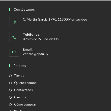
Contáctanos
C. Martín García 1790, 11800 Montevideo
Teléfonos:
095959236 / 29038115
Email:
Se
ventas@opaa.uy
abre
en
Enlaces
tu
aplicación
Tienda
Quienes somos
Contáctanos
Carrrito
Cómo comprar