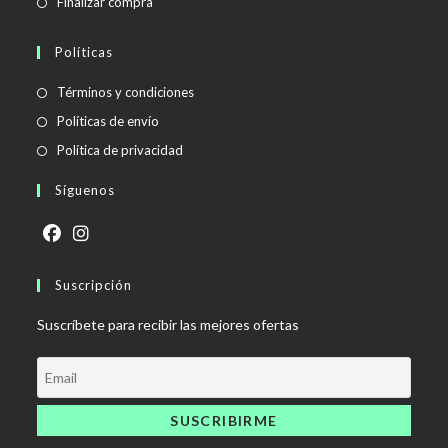
Finalizar compra
Políticas
Se
Términos y condiciones
abre
Se
Políticas de envío
en
abre
Se
Política de privacidad
una
en
abre
Síguenos
nueva
una
en
pestaña
nueva
una
pestaña
nueva
Se
Se
pestaña
abre
Suscripción
abre
en
en
Suscríbete para recibir las mejores ofertas
una
una
nueva
nueva
pestaña
pestaña