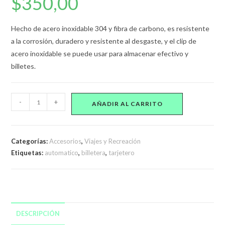
$
350,00
Hecho de acero inoxidable 304 y fibra de carbono, es resistente
a la corrosión, duradero y resistente al desgaste, y el clip de
acero inoxidable se puede usar para almacenar efectivo y
billetes.
Billetera
-
+
AÑADIR AL CARRITO
Simil
Cuero
Con
Categorías:
Accesorios
,
Viajes y Recreación
Tarjetero
Etiquetas:
automatico
,
billetera
,
tarjetero
Automatico
Antirobo
cantidad
DESCRIPCIÓN