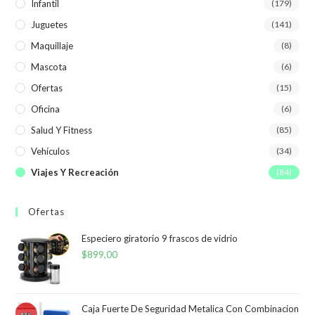
Infantil
(179)
Juguetes
(141)
Maquillaje
(8)
Mascota
(6)
Ofertas
(15)
Oficina
(6)
Salud Y Fitness
(85)
Vehículos
(34)
Viajes Y Recreación
(84)
Ofertas
Especiero giratorio 9 frascos de vidrio
$
899,00
Caja Fuerte De Seguridad Metalica Con Combinacion