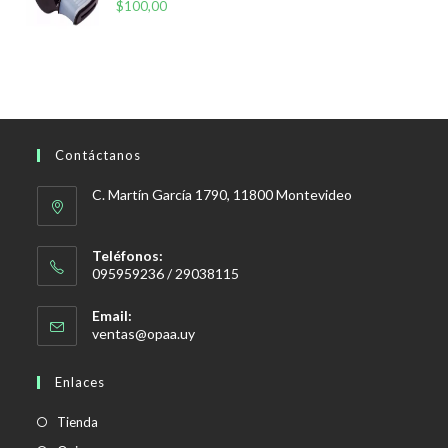
$
100,00
Contáctanos
C. Martín García 1790, 11800 Montevideo
Teléfonos:
095959236 / 29038115
Email:
Se
ventas@opaa.uy
abre
en
Enlaces
tu
aplicación
Tienda