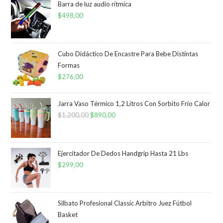
Barra de luz audio rítmica
$
498,00
Cubo Didáctico De Encastre Para Bebe Distintas
Formas
$
276,00
Jarra Vaso Térmico 1,2 Litros Con Sorbito Frío Calor
$
1.200,00
El
$
890,00
El
precio
precio
original
actual
era:
es:
Ejercitador De Dedos Handgrip Hasta 21 Lbs
$
299,00
$1.200,00.
$890,00.
Silbato Profesional Classic Arbitro Juez Fútbol
Basket