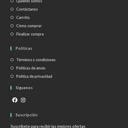
Quienes somos
Contáctanos
Carrrito
Cómo comprar
Finalizar compra
Políticas
Se
Términos y condiciones
abre
Se
Políticas de envío
en
abre
Se
Política de privacidad
una
en
abre
Síguenos
nueva
una
en
pestaña
nueva
una
pestaña
nueva
Se
Se
pestaña
abre
Suscripción
abre
en
en
Suscríbete para recibir las mejores ofertas