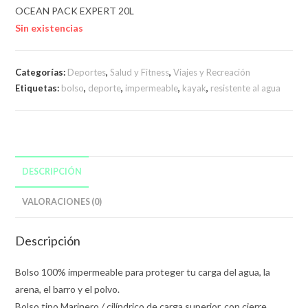
OCEAN PACK EXPERT 20L
Sin existencias
Categorías:
Deportes
,
Salud y Fitness
,
Viajes y Recreación
Etiquetas:
bolso
,
deporte
,
impermeable
,
kayak
,
resistente al agua
DESCRIPCIÓN
VALORACIONES (0)
Descripción
Bolso 100% impermeable para proteger tu carga del agua, la
arena, el barro y el polvo.
Bolso tipo Marinero / cilíndrico de carga superior, con cierre