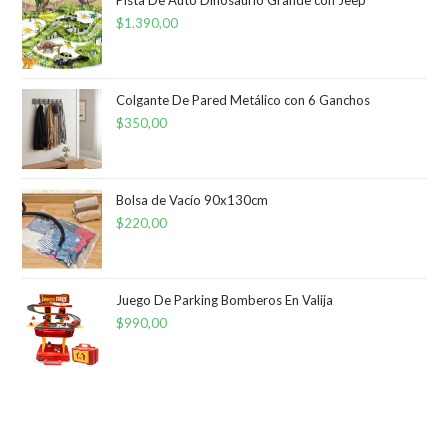
Pista De Auto Dinosaurio Grande con Jeep
$
1.390,00
Colgante De Pared Metálico con 6 Ganchos
$
350,00
Bolsa de Vacío 90x130cm
$
220,00
Juego De Parking Bomberos En Valija
$
990,00