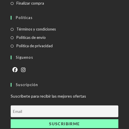
Finalizar compra
Políticas
Se
Términos y condiciones
abre
Se
Políticas de envío
en
abre
Se
Política de privacidad
una
en
abre
Síguenos
nueva
una
en
pestaña
nueva
una
pestaña
nueva
Se
Se
pestaña
abre
Suscripción
abre
en
en
Suscríbete para recibir las mejores ofertas
una
una
nueva
nueva
pestaña
pestaña