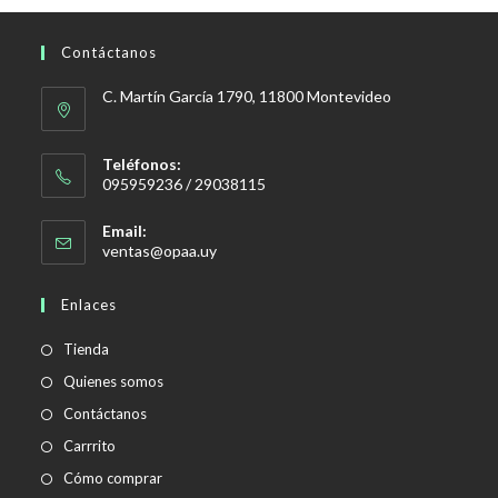
Contáctanos
C. Martín García 1790, 11800 Montevideo
Teléfonos:
095959236 / 29038115
Email:
Se
ventas@opaa.uy
abre
en
Enlaces
tu
aplicación
Tienda
Quienes somos
Contáctanos
Carrrito
Cómo comprar