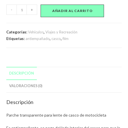
Film
-
+
AÑADIR AL CARRITO
Antiempañante
Transparente
Casco
Categorías:
Vehículos
,
Viajes y Recreación
Moto
Etiquetas:
antiempañado
,
casco
,
film
Visor
Antifog
cantidad
DESCRIPCIÓN
VALORACIONES (0)
Descripción
Parche transparente para lente de casco de motocicleta
Es antiempañante, se pega del lado interior del casco para que la