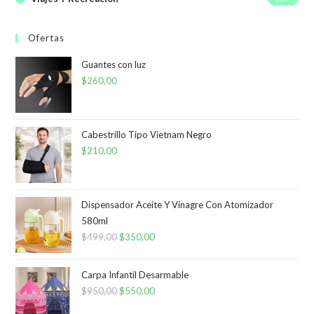
Ofertas
Guantes con luz
$
260,00
Cabestrillo Tipo Vietnam Negro
$
210,00
Dispensador Aceite Y Vinagre Con Atomizador
580ml
$
499,00
El
$
350,00
El
precio
precio
original
actual
Carpa Infantil Desarmable
era:
es:
$
950,00
El
$
550,00
El
$499,00.
$350,00.
precio
precio