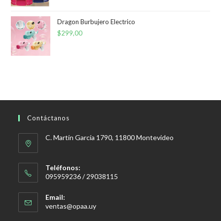
original
actual
era:
es:
Dragon Burbujero Electrico
$
299,00
$950,00.
$550,00.
Contáctanos
C. Martín García 1790, 11800 Montevideo
Teléfonos:
095959236 / 29038115
Email:
Se
ventas@opaa.uy
abre