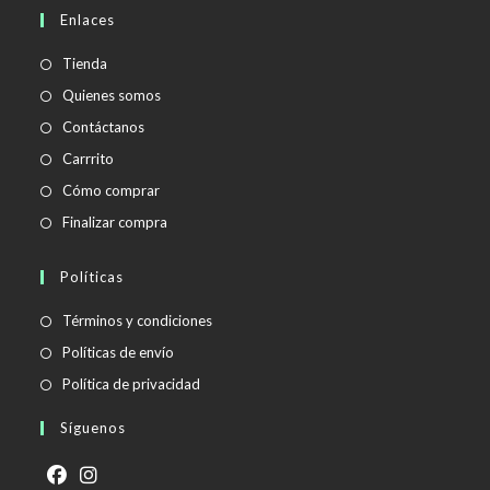
en
Enlaces
tu
aplicación
Tienda
Quienes somos
Contáctanos
Carrrito
Cómo comprar
Finalizar compra
Políticas
Se
Términos y condiciones
abre
Se
Políticas de envío
en
abre
Se
Política de privacidad
una
en
abre
Síguenos
nueva
una
en
pestaña
nueva
una
pestaña