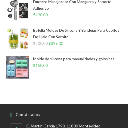
Duchero Masajeador Con Manguera y Soporte
Adhesivo
$
490,00
Botella Moldes De Silicona Y Bandejas Para Cubitos
De Hielo Con Sorbito
$
500,00
El
$
399,00
El
precio
precio
original
actual
Molde de silicona para manualidades y golosinas
era:
es:
$
150,00
$500,00.
$399,00.
Contáctanos
C. Martín García 1790, 11800 Montevideo