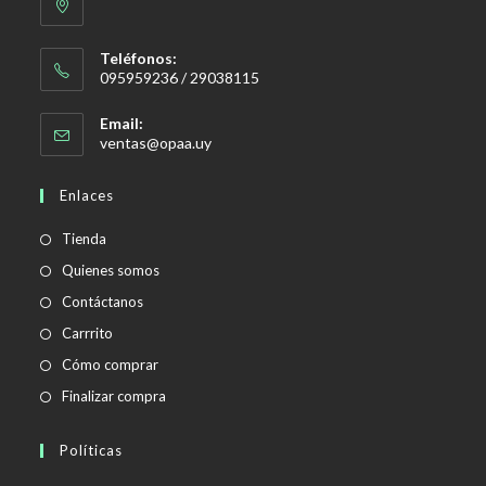
Teléfonos:
095959236 / 29038115
Email:
Se
ventas@opaa.uy
abre
en
Enlaces
tu
aplicación
Tienda
Quienes somos
Contáctanos
Carrrito
Cómo comprar
Finalizar compra
Políticas