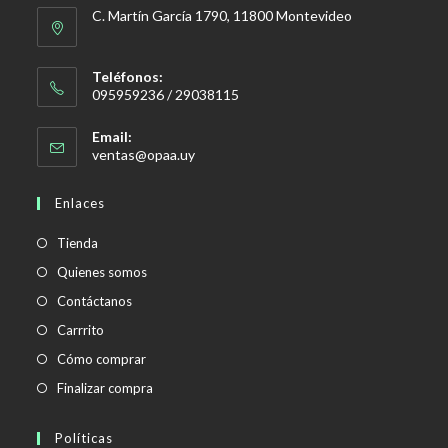
C. Martín García 1790, 11800 Montevideo
Teléfonos:
095959236 / 29038115
Email:
Se
ventas@opaa.uy
abre
en
Enlaces
tu
aplicación
Tienda
Quienes somos
Contáctanos
Carrrito
Cómo comprar
Finalizar compra
Políticas