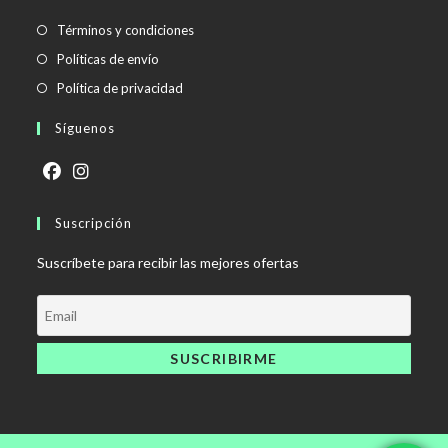
Se
Términos y condiciones
abre
Se
Políticas de envío
en
abre
Se
Política de privacidad
una
en
abre
Síguenos
nueva
una
en
pestaña
nueva
una
pestaña
nueva
Se
Se
pestaña
abre
Suscripción
abre
en
en
Suscríbete para recibir las mejores ofertas
una
una
nueva
nueva
pestaña
pestaña