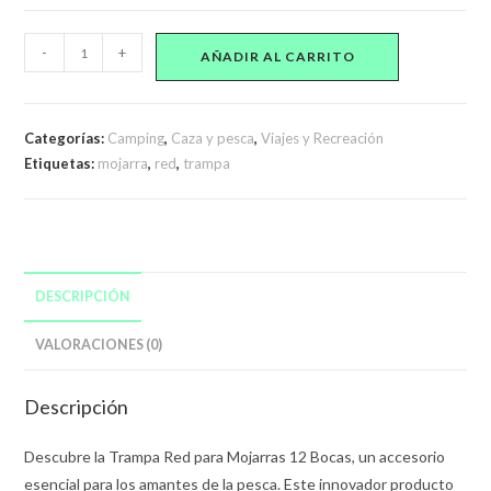
Red
-
+
AÑADIR AL CARRITO
Trampa
Para
Mojaras
Categorías:
Camping
,
Caza y pesca
,
Viajes y Recreación
12
Etiquetas:
mojarra
,
red
,
trampa
Bocas
cantidad
DESCRIPCIÓN
VALORACIONES (0)
Descripción
Descubre la Trampa Red para Mojarras 12 Bocas, un accesorio
esencial para los amantes de la pesca. Este innovador producto