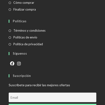
Cómo comprar
Finalizar compra
Políticas
Se
Términos y condiciones
abre
Se
Políticas de envío
en
abre
Se
Política de privacidad
una
en
abre
Síguenos
nueva
una
en
pestaña
nueva
una
pestaña
nueva
Se
Se
pestaña
abre
Suscripción
abre
en
en
Suscríbete para recibir las mejores ofertas
una
una
nueva
nueva
pestaña
pestaña