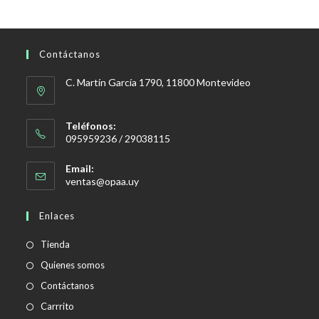
Contáctanos
C. Martín García 1790, 11800 Montevideo
Teléfonos:
095959236 / 29038115
Email:
Se
ventas@opaa.uy
abre
en
Enlaces
tu
aplicación
Tienda
Quienes somos
Contáctanos
Carrrito