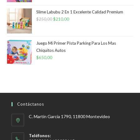
Slime Labubu 2 En 1 Excelente Calidad Premium
$
250,00
El
$
210,00
El
precio
precio
original
actual
era:
es:
Juego Mi Primer Pista Parking Para Los Mas
Chiquitos Autos
$250,00.
$210,00.
$
650,00
Contáctanos
C. Martín García 1790, 11800 Montevideo
Teléfonos: