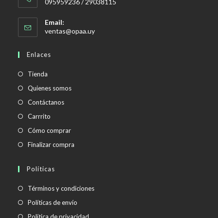
095959236 / 29038115
Email:
Se
ventas@opaa.uy
abre
en
Enlaces
tu
aplicación
Tienda
Quienes somos
Contáctanos
Carrrito
Cómo comprar
Finalizar compra
Políticas
Se
Términos y condiciones
abre
Se
Políticas de envío
en
abre
Se
Política de privacidad