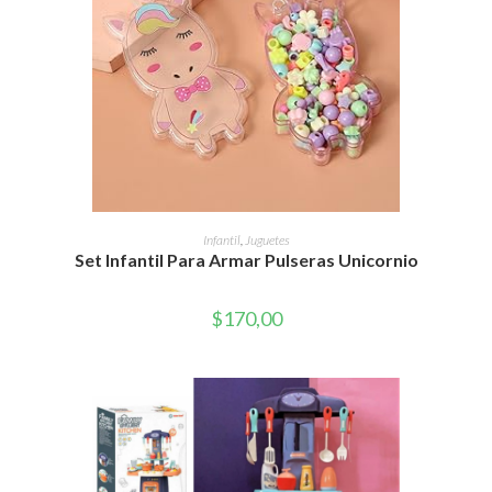
AÑADIR AL CARRITO
Infantil
,
Juguetes
Set Infantil Para Armar Pulseras Unicornio
$
170,00