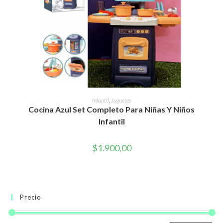
AÑADIR AL CARRITO
Infantil
,
Juguetes
Cocina Azul Set Completo Para Niñas Y Niños
Infantil
$
1.900,00
Precio