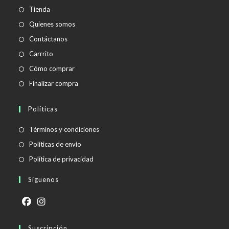
aplicación
Tienda
Quienes somos
Contáctanos
Carrrito
Cómo comprar
Finalizar compra
Políticas
Se
Términos y condiciones
abre
Se
Políticas de envío
en
abre
Se
Política de privacidad
una
en
abre
Síguenos
nueva
una
en
pestaña
nueva
una
pestaña
nueva
Se
Se
pestaña
abre
Suscripción
abre