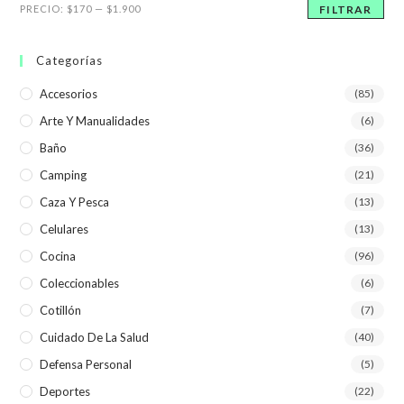
Precio
Precio
PRECIO:
$170
—
$1.900
FILTRAR
mínimo
máximo
Categorías
Accesorios
(85)
Arte Y Manualidades
(6)
Baño
(36)
Camping
(21)
Caza Y Pesca
(13)
Celulares
(13)
Cocina
(96)
Coleccionables
(6)
Cotillón
(7)
Cuidado De La Salud
(40)
Defensa Personal
(5)
Deportes
(22)