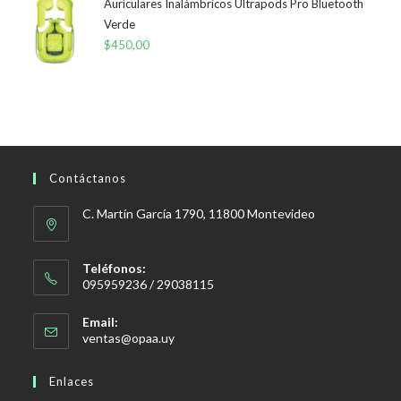
Auriculares Inalámbricos Ultrapods Pro Bluetooth
Verde
$
450,00
Contáctanos
C. Martín García 1790, 11800 Montevideo
Teléfonos:
095959236 / 29038115
Email:
Se
ventas@opaa.uy
abre
en
Enlaces
tu