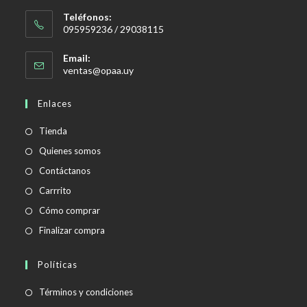
Teléfonos:
095959236 / 29038115
Email:
Se
ventas@opaa.uy
abre
en
Enlaces
tu
aplicación
Tienda
Quienes somos
Contáctanos
Carrrito
Cómo comprar
Finalizar compra
Políticas
Se
Términos y condiciones