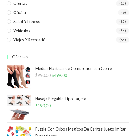
Ofertas
(15)
Oficina
(6)
Salud Y Fitness
(85)
Vehículos
(34)
Viajes Y Recreación
(84)
Ofertas
Medias Elásticas de Compresión con Cierre
$
990,00
El
$
499,00
El
precio
precio
original
actual
era:
es:
Navaja Plegable Tipo Tarjeta
$
190,00
$990,00.
$499,00.
Puzzle Con Cubos Mágicos De Caritas Juego Imitar