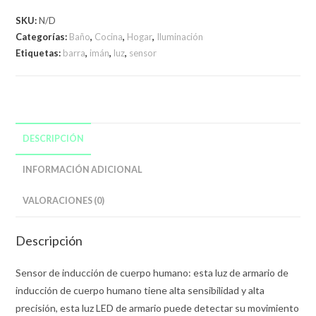
Con
SKU:
N/D
Sensor
Categorías:
Baño
,
Cocina
,
Hogar
,
Iluminación
De
Etiquetas:
barra
,
imán
,
luz
,
sensor
Movimiento
Recargable
Usb
cantidad
DESCRIPCIÓN
INFORMACIÓN ADICIONAL
VALORACIONES (0)
Descripción
Sensor de inducción de cuerpo humano: esta luz de armario de
inducción de cuerpo humano tiene alta sensibilidad y alta
precisión, esta luz LED de armario puede detectar su movimiento