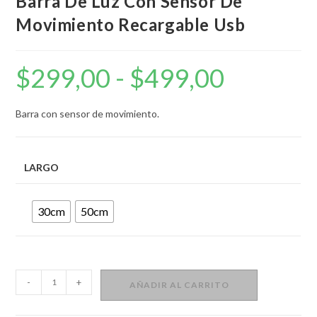
Barra De Luz Con Sensor De
Movimiento Recargable Usb
$
299,00
-
$
499,00
Rango
de
precios:
desde
$299,00
Barra con sensor de movimiento.
hasta
$499,00
LARGO
30cm
50cm
Barra
-
+
AÑADIR AL CARRITO
De
Luz