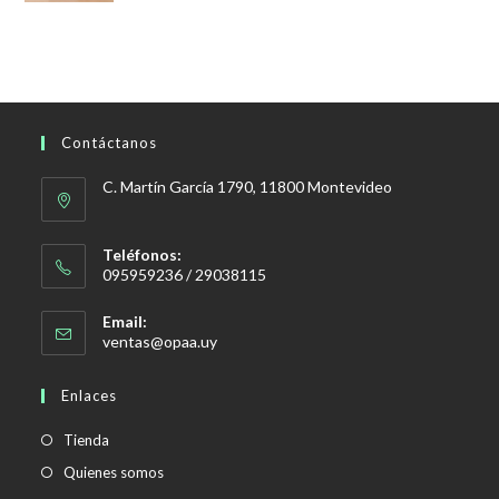
Contáctanos
C. Martín García 1790, 11800 Montevideo
Teléfonos:
095959236 / 29038115
Email:
Se
ventas@opaa.uy
abre
en
Enlaces
tu
aplicación
Tienda
Quienes somos