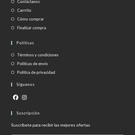
Contáctanos
Carrrito
Cómo comprar
Finalizar compra
Políticas
Se
Términos y condiciones
abre
Se
Políticas de envío
en
abre
Se
Política de privacidad
una
en
abre
Síguenos
nueva
una
en
pestaña
nueva
una
pestaña
nueva
Se
Se
pestaña
abre
Suscripción
abre
en
en
Suscríbete para recibir las mejores ofertas
una
una