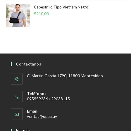
Cabestrillo Tipo Vietnam Negro
$
210,00
Contáctanos
C. Martín García 1790, 11800 Montevideo
Teléfonos:
095959236 / 29038115
Email:
Se
ventas@opaa.uy
abre
en
Enlaces