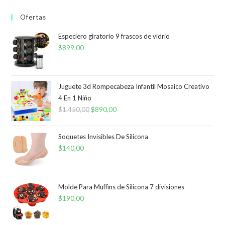
Ofertas
Especiero giratorio 9 frascos de vidrio
$
899,00
Juguete 3d Rompecabeza Infantil Mosaico Creativo
4 En 1 Niño
$
1.450,00
El
$
890,00
El
precio
precio
original
actual
Soquetes Invisibles De Silicona
era:
es:
$
140,00
$1.450,00.
$890,00.
Molde Para Muffins de Silicona 7 divisiones
$
190,00