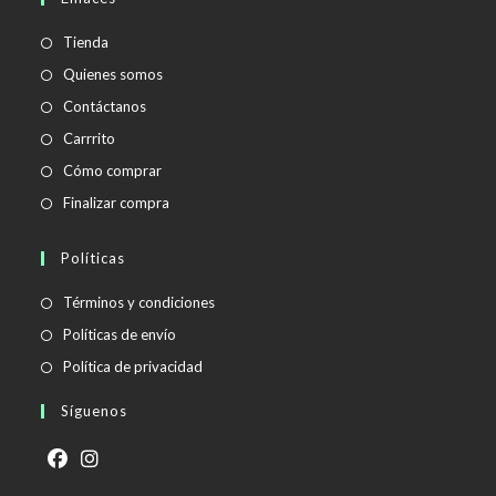
tu
aplicación
Tienda
Quienes somos
Contáctanos
Carrrito
Cómo comprar
Finalizar compra
Políticas
Se
Términos y condiciones
abre
Se
Políticas de envío
en
abre
Se
Política de privacidad
una
en
abre
Síguenos
nueva
una
en
pestaña
nueva
una
pestaña
nueva
Se
Se