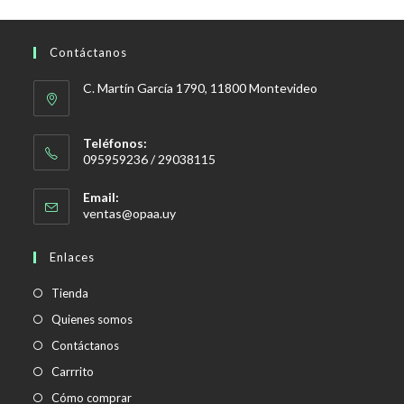
Contáctanos
C. Martín García 1790, 11800 Montevideo
Teléfonos:
095959236 / 29038115
Email:
Se
ventas@opaa.uy
abre
en
Enlaces
tu
aplicación
Tienda
Quienes somos
Contáctanos
Carrrito
Cómo comprar