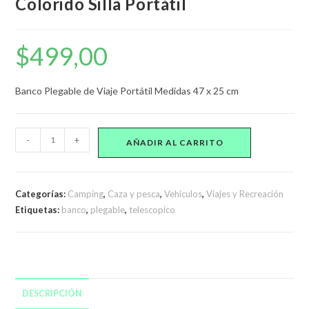
Colorido Silla Portátil
$
499,00
Banco Plegable de Viaje Portátil Medidas 47 x 25 cm
Banco
-
+
AÑADIR AL CARRITO
Telescópico
Plegable
Colorido
Categorías:
Camping
,
Caza y pesca
,
Vehículos
,
Viajes y Recreación
Silla
Etiquetas:
banco
,
plegable
,
telescopico
Portátil
cantidad
DESCRIPCIÓN