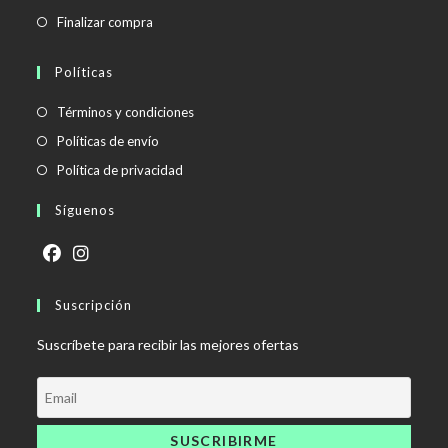
Finalizar compra
Políticas
Se
Términos y condiciones
abre
Se
Políticas de envío
en
abre
Se
Política de privacidad
una
en
abre
Síguenos
nueva
una
en
pestaña
nueva
una
pestaña
nueva
Se
Se
pestaña
abre
Suscripción
abre
en
en
Suscríbete para recibir las mejores ofertas
una
una
nueva
nueva
pestaña
pestaña