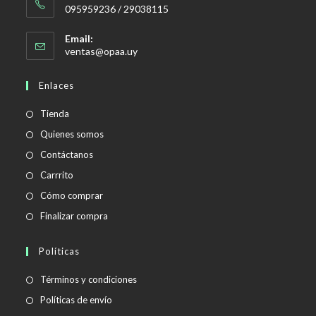
095959236 / 29038115
Email:
Se
ventas@opaa.uy
abre
en
Enlaces
tu
aplicación
Tienda
Quienes somos
Contáctanos
Carrrito
Cómo comprar
Finalizar compra
Políticas
Se
Términos y condiciones
abre
Se
Políticas de envío
en