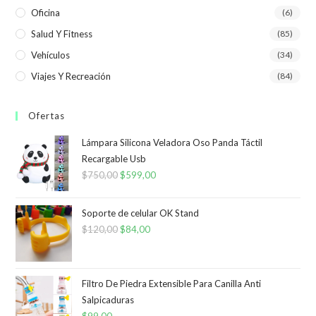
Oficina
(6)
Salud Y Fitness
(85)
Vehículos
(34)
Viajes Y Recreación
(84)
Ofertas
Lámpara Silicona Veladora Oso Panda Táctil
Recargable Usb
$
750,00
El
$
599,00
El
precio
precio
original
actual
Soporte de celular OK Stand
era:
es:
$
120,00
El
$
84,00
El
$750,00.
$599,00.
precio
precio
original
actual
era:
es:
Filtro De Piedra Extensible Para Canilla Anti
Salpicaduras
$120,00.
$84,00.
$
99,00