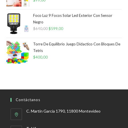
Foco Luz 9 Focos Solar Led Exterior Con Sensor
Negro
$
640,00
El
$
599,00
El
precio
precio
original
actual
Torre De Equilibrio Juego Didactico Con Bloques De
era:
es:
Tetris
$
400,00
$640,00.
$599,00.
Contáctanos
C. Martín García 1790, 11800 Montevideo