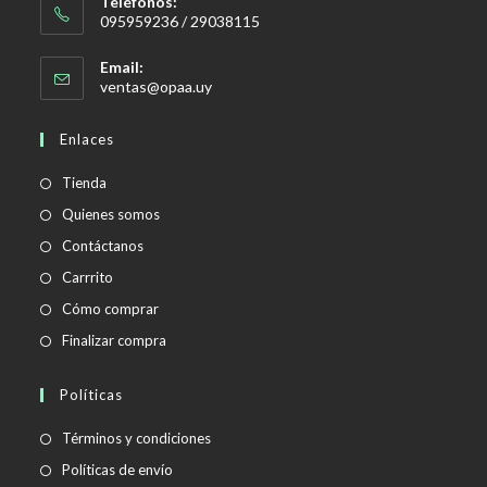
Teléfonos:
095959236 / 29038115
Email:
Se
ventas@opaa.uy
abre
en
Enlaces
tu
aplicación
Tienda
Quienes somos
Contáctanos
Carrrito
Cómo comprar
Finalizar compra
Políticas
Se
Términos y condiciones
abre
Se
Políticas de envío