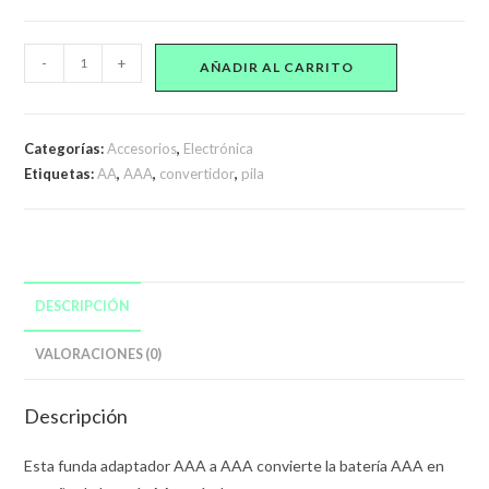
2
-
+
AÑADIR AL CARRITO
Convertidor
Adaptador
de
Categorías:
Accesorios
,
Electrónica
Pila
Etiquetas:
AA
,
AAA
,
convertidor
,
pila
AAA
a
Pila
AA
cantidad
DESCRIPCIÓN
VALORACIONES (0)
Descripción
Esta funda adaptador AAA a AAA convierte la batería AAA en