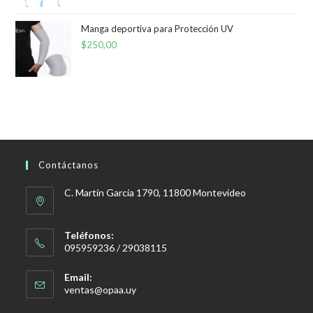
Manga deportiva para Protección UV
$
250,00
Contáctanos
C. Martín García 1790, 11800 Montevideo
Teléfonos:
095959236 / 29038115
Email:
Se
ventas@opaa.uy
abre