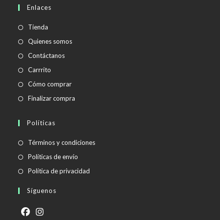
en
Enlaces
tu
aplicación
Tienda
Quienes somos
Contáctanos
Carrrito
Cómo comprar
Finalizar compra
Políticas
Se
Términos y condiciones
abre
Se
Políticas de envío
en
abre
Se
Política de privacidad
una
en
abre
Síguenos
nueva
una
en
pestaña
nueva
una
pestaña
nueva