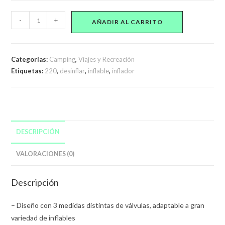
Inflador
-
+
AÑADIR AL CARRITO
Eléctrico
a
220v
Categorías:
Camping
,
Viajes y Recreación
Función
Etiquetas:
220
,
desinflar
,
inflable
,
inflador
Inflar
Y
Desinflar
cantidad
DESCRIPCIÓN
VALORACIONES (0)
Descripción
– Diseño con 3 medidas distintas de válvulas, adaptable a gran
variedad de inflables