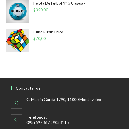
Pelota De Fútbol N° 5 Uruguay
$
350,00
Cubo Rubik Chico
$
70,00
Contáctanos
C. Martín García 1790, 11800 Montevideo
Teléfonos:
095959236 / 29038115