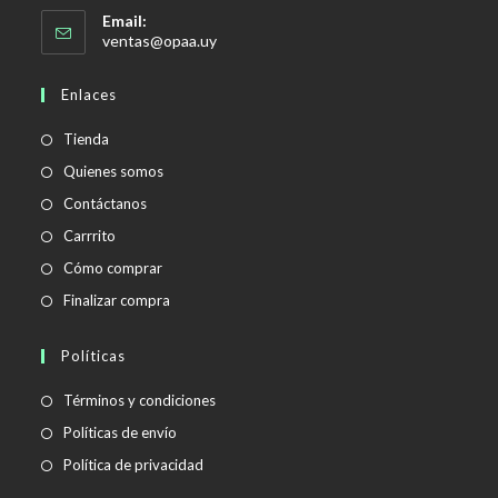
Email:
Se
ventas@opaa.uy
abre
en
Enlaces
tu
aplicación
Tienda
Quienes somos
Contáctanos
Carrrito
Cómo comprar
Finalizar compra
Políticas
Se
Términos y condiciones
abre
Se
Políticas de envío
en
abre
Se
Política de privacidad
una
en
abre