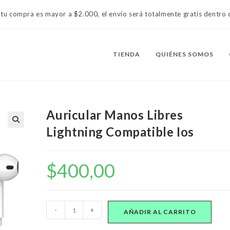
 tu compra es mayor a $2.000, el envío será totalmente gratis dentr
TIENDA
QUIÉNES SOMOS
Auricular Manos Libres
Lightning Compatible Ios
$
400,00
Auricular
-
+
AÑADIR AL CARRITO
Manos