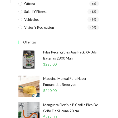
Oficina
(6)
Salud Y Fitness
(85)
Vehículos
(34)
Viajes Y Recreación
(84)
Ofertas
Pilas Recargables Aaa Pack X4 Uds
Baterías 2800 Mah
$
225,00
Maquina Manual Para Hacer
Empanadas Repulgue
$
240,00
Manguera Flexible P Canilla Pico De
Grifo De Silicona 20 cm
$
212,00