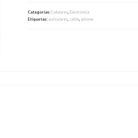
Libres
Lightning
Categorías:
Celulares
,
Electrónica
Compatible
Etiquetas:
auriculares
,
cable
,
iphone
Ios
cantidad