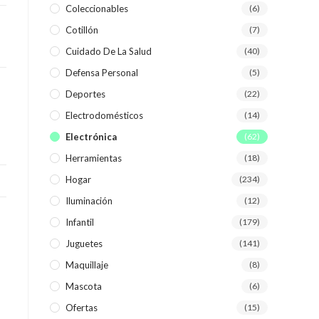
Coleccionables
(6)
Cotillón
(7)
WEB
Cuidado De La Salud
(40)
Defensa Personal
(5)
Deportes
(22)
Electrodomésticos
(14)
Electrónica
(62)
Herramientas
(18)
Hogar
(234)
Iluminación
(12)
Infantil
(179)
Juguetes
(141)
Maquillaje
(8)
Mascota
(6)
Ofertas
(15)