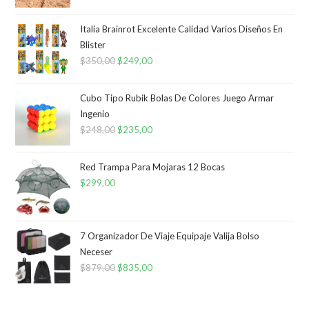
Italia Brainrot Excelente Calidad Varios Diseños En
Blister
$
350,00
El
$
249,00
El
precio
precio
original
actual
Cubo Tipo Rubik Bolas De Colores Juego Armar
era:
es:
Ingenio
$
248,00
$350,00.
El
$
235,00
$249,00.
El
precio
precio
original
actual
Red Trampa Para Mojaras 12 Bocas
era:
es:
$
299,00
$248,00.
$235,00.
7 Organizador De Viaje Equipaje Valija Bolso
Neceser
$
879,00
El
$
835,00
El
precio
precio
original
actual