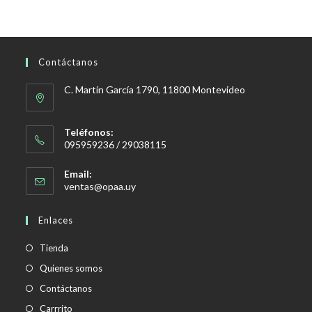
era:
es:
$879,00.
$835,00.
Contáctanos
C. Martín García 1790, 11800 Montevideo
Teléfonos:
095959236 / 29038115
Email:
Se
ventas@opaa.uy
abre
en
Enlaces
tu
aplicación
Tienda
Quienes somos
Contáctanos
Carrrito