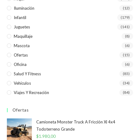
Iluminación
(12)
Infantil
(179)
Juguetes
(141)
Maquillaje
(8)
Mascota
(6)
Ofertas
(15)
Oficina
(6)
Salud Y Fitness
(85)
Vehículos
(34)
Viajes Y Recreación
(84)
Ofertas
Camioneta Monster Truck A Fricción Xl 4x4
Todoterreno Grande
$
1.980,00