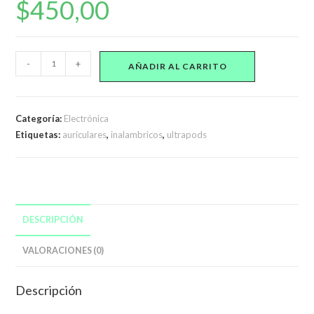
$
450,00
Auriculares
-
+
AÑADIR AL CARRITO
Inalámbricos
Bluetooth
Ultrapods
Categoría:
Electrónica
Pro
Etiquetas:
auriculares
,
inalambricos
,
ultrapods
Waterproof
cantidad
DESCRIPCIÓN
VALORACIONES (0)
Descripción