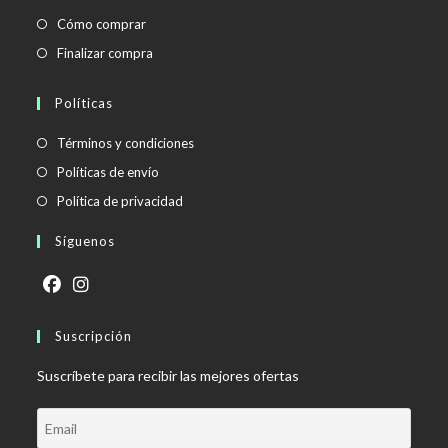
Cómo comprar
Finalizar compra
Políticas
Se
Términos y condiciones
abre
Se
Políticas de envío
en
abre
Se
Política de privacidad
una
en
abre
Síguenos
nueva
una
en
pestaña
nueva
una
pestaña
nueva
Se
Se
pestaña
abre
Suscripción
abre
en
en
Suscríbete para recibir las mejores ofertas
una
una
nueva
nueva
pestaña
pestaña