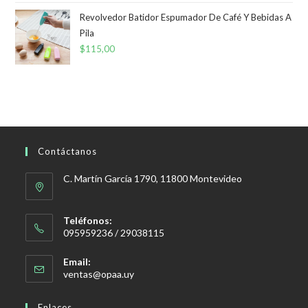
Revolvedor Batidor Espumador De Café Y Bebidas A
Pila
$
115,00
Contáctanos
C. Martín García 1790, 11800 Montevideo
Teléfonos:
095959236 / 29038115
Email:
Se
ventas@opaa.uy
abre
en
Enlaces