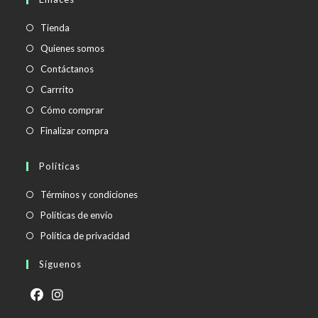
tu
aplicación
Tienda
Quienes somos
Contáctanos
Carrrito
Cómo comprar
Finalizar compra
Políticas
Se
Términos y condiciones
abre
Se
Políticas de envío
en
abre
Se
Política de privacidad
una
en
abre
Síguenos
nueva
una
en
pestaña
nueva
una
pestaña
nueva
Se
Se