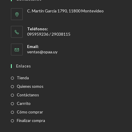
C. Martín García 1790, 11800 Montevideo
Teléfonos:
095959236 / 29038115
Email:
Se
ventas@opaa.uy
abre
en
Enlaces
tu
aplicación
Tienda
Quienes somos
Contáctanos
Carrrito
Cómo comprar
Finalizar compra