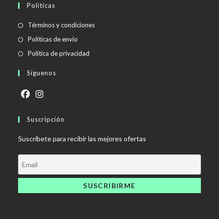
Políticas
Se
Términos y condiciones
abre
Se
Políticas de envío
en
abre
Se
Política de privacidad
una
en
abre
Síguenos
nueva
una
en
pestaña
nueva
una
pestaña
nueva
Se
Se
pestaña
abre
Suscripción
abre
en
en
Suscríbete para recibir las mejores ofertas
una
una
nueva
nueva
pestaña
pestaña