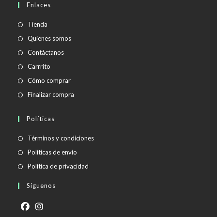
Enlaces
tu
aplicación
Tienda
Quienes somos
Contáctanos
Carrrito
Cómo comprar
Finalizar compra
Políticas
Se
Términos y condiciones
abre
Se
Políticas de envío
en
abre
Se
Política de privacidad
una
en
abre
Síguenos
nueva
una
en
pestaña
nueva
una
pestaña
nueva