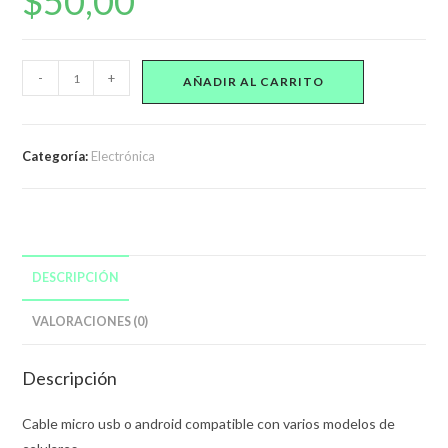
$
50,00
Cable
-
+
AÑADIR AL CARRITO
Micro
Usb
Carga
Categoría:
Electrónica
1
Metro
Samsung
LG
Sony
DESCRIPCIÓN
Huawei
Calidad
VALORACIONES (0)
cantidad
Descripción
Cable micro usb o android compatible con varios modelos de