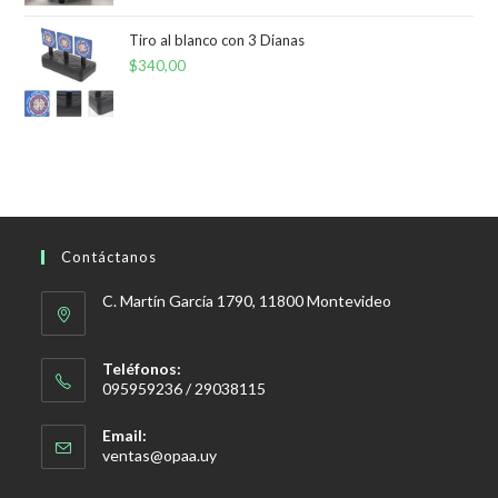
Tiro al blanco con 3 Dianas
$
340,00
Contáctanos
C. Martín García 1790, 11800 Montevideo
Teléfonos:
095959236 / 29038115
Email:
Se
ventas@opaa.uy
abre
en