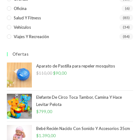
Oficina
(6)
Salud Y Fitness
(85)
Vehículos
(34)
Viajes Y Recreación
(84)
Ofertas
Aparato de Pastilla para repeler mosquitos
$
110,00
El
$
90,00
El
precio
precio
original
actual
era:
es:
Elefante De Circo Toca Tambor, Camina Y Hace
Levitar Pelota
$110,00.
$90,00.
$
799,00
Bebé Recién Nacido Con Sonido Y Accesorios 35cm
$
1.390,00