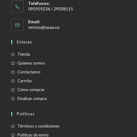
Teléfonos:
095959236 / 29038115
Email:
Se
ventas@opaa.uy
abre
en
Enlaces
tu
aplicación
Tienda
Quienes somos
Contáctanos
Carrrito
Cómo comprar
Finalizar compra
Políticas
Se
Términos y condiciones
abre
Se
Políticas de envío