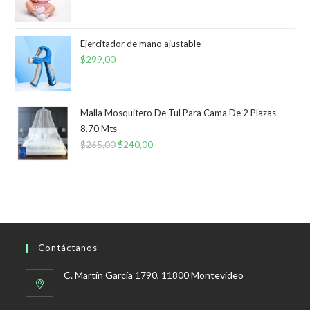
Ejercitador de mano ajustable
$
299,00
Malla Mosquitero De Tul Para Cama De 2 Plazas
8.70 Mts
$
265,00
El
$
240,00
El
precio
precio
original
actual
era:
es:
$265,00.
$240,00.
Contáctanos
C. Martín García 1790, 11800 Montevideo