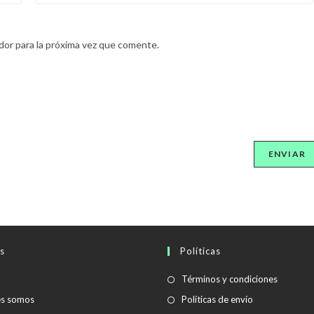
dor para la próxima vez que comente.
s
Políticas
Se
Términos y condiciones
abre
Se
es somos
Políticas de envío
en