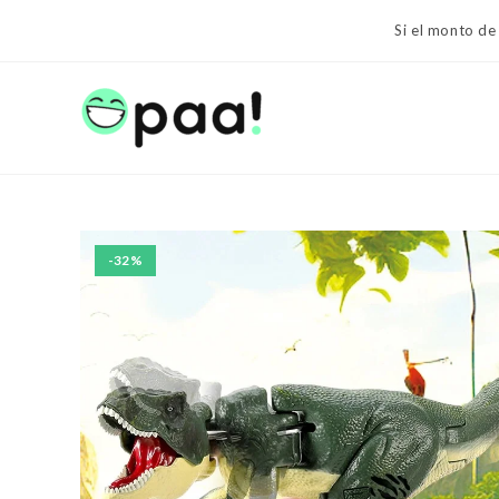
Ir
Si el monto de
al
contenido
-32%