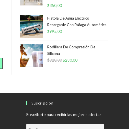
$
350,00
Pistola De Agua Eléctrico
Recargable Con Ráfaga Automática
$
995,00
Rodillera De Compresión De
Silicona
$
320,00
El
$
280,00
El
precio
precio
original
actual
era:
es:
$320,00.
$280,00.
Suscripción
Suscríbete para recibir las mejores ofertas