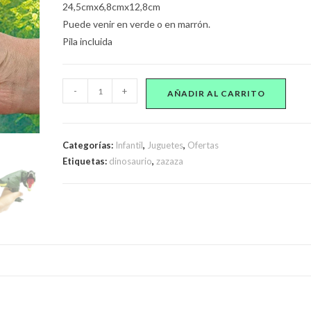
24,5cmx6,8cmx12,8cm
Puede venir en verde o en marrón.
Pila incluida
Dinosaurio
-
+
AÑADIR AL CARRITO
Za
Za
Za
Categorías:
Infantil
,
Juguetes
,
Ofertas
Pistola
Etiquetas:
dinosaurio
,
zazaza
Trex
Zazaza
Con
Movimiento
cantidad