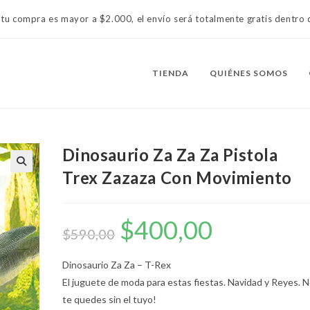
 tu compra es mayor a $2.000, el envío será totalmente gratis dentr
TIENDA
QUIÉNES SOMOS
Dinosaurio Za Za Za Pistola
Trex Zazaza Con Movimiento
$
400,00
El
El
precio
precio
$
590,00
original
actual
era:
es:
$590,00.
$400,00.
Dinosaurio Za Za – T-Rex
El juguete de moda para estas fiestas. Navidad y Reyes. 
te quedes sin el tuyo!