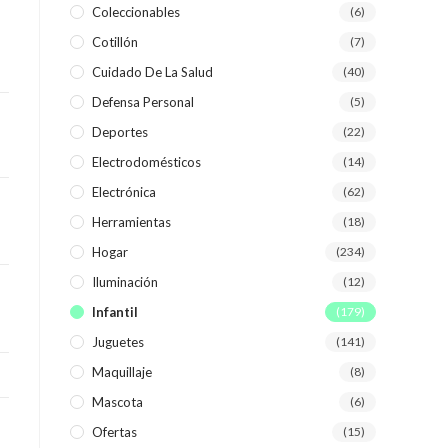
Coleccionables
(6)
Cotillón
(7)
WEB
Cuidado De La Salud
(40)
Defensa Personal
(5)
Deportes
(22)
Electrodomésticos
(14)
Electrónica
(62)
Herramientas
(18)
Hogar
(234)
Iluminación
(12)
Infantil
(179)
Juguetes
(141)
Maquillaje
(8)
Mascota
(6)
Ofertas
(15)