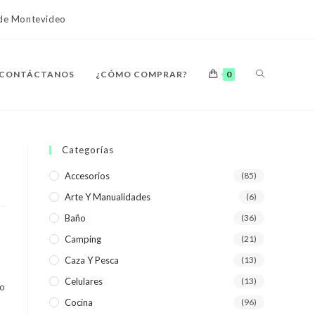
o de Montevideo
ALTERNAR
CONTÁCTANOS
¿CÓMO COMPRAR?
0
BÚSQUEDA
Categorías
Accesorios
(85)
Arte Y Manualidades
(6)
DE
Baño
(36)
Camping
(21)
Caza Y Pesca
(13)
Celulares
(13)
LA
No
Cocina
(96)