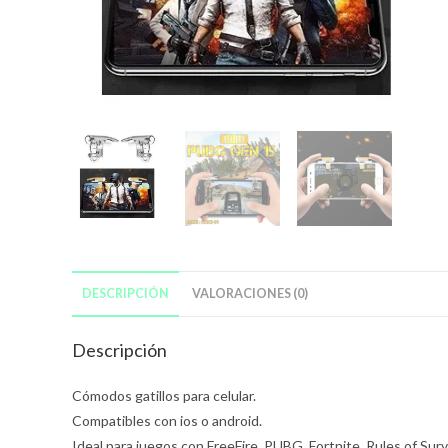
DESCRIPCIÓN
VALORACIONES (0)
Descripción
Cómodos gatillos para celular.
Compatibles con ios o android.
Ideal para juegos con FreeFire, PUBG, Fortnite, Rules of Surv