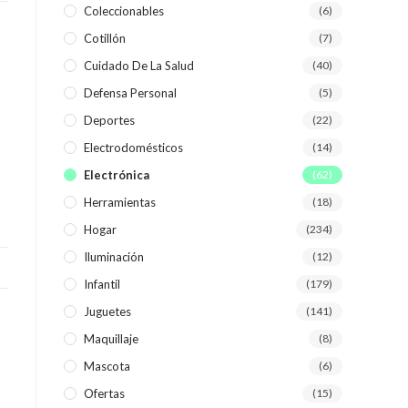
Coleccionables
(6)
Cotillón
(7)
WEB
Cuidado De La Salud
(40)
Defensa Personal
(5)
Deportes
(22)
Electrodomésticos
(14)
Electrónica
(62)
Herramientas
(18)
Hogar
(234)
Iluminación
(12)
Infantil
(179)
Juguetes
(141)
Maquillaje
(8)
Mascota
(6)
Ofertas
(15)