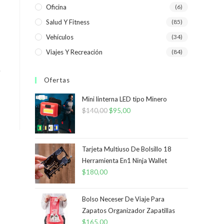
Oficina
(6)
Salud Y Fitness
(85)
Vehículos
(34)
Viajes Y Recreación
(84)
.
Ofertas
Mini linterna LED tipo Minero
$
140,00
El
$
95,00
El
precio
precio
original
actual
era:
es:
Tarjeta Multiuso De Bolsillo 18
Herramienta En1 Ninja Wallet
$140,00.
$95,00.
$
180,00
Bolso Neceser De Viaje Para
Zapatos Organizador Zapatillas
$
165,00