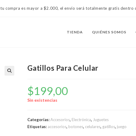
 tu compra es mayor a $2.000, el envío será totalmente gratis dentr
TIENDA
QUIÉNES SOMOS
Gatillos Para Celular
$
199,00
Sin existencias
Categorías:
Accesorios
,
Electrónica
,
Juguetes
Etiquetas:
accesorios
,
botones
,
celulares
,
gatillos
,
juego