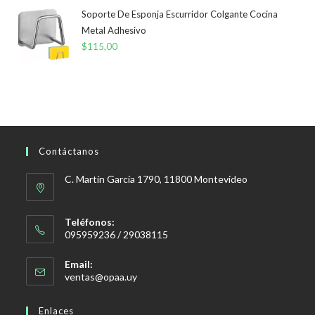
Soporte De Esponja Escurridor Colgante Cocina
Metal Adhesivo
$
115,00
Contáctanos
C. Martín García 1790, 11800 Montevideo
Teléfonos:
095959236 / 29038115
Email:
Se
ventas@opaa.uy
abre
en
Enlaces
tu