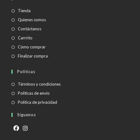
aplicación
Tienda
Quienes somos
Contáctanos
Carrrito
Cómo comprar
Finalizar compra
Políticas
Se
Términos y condiciones
abre
Se
Políticas de envío
en
abre
Se
Política de privacidad
una
en
abre
Síguenos
nueva
una
en
pestaña
nueva
una
pestaña
nueva
Se
Se