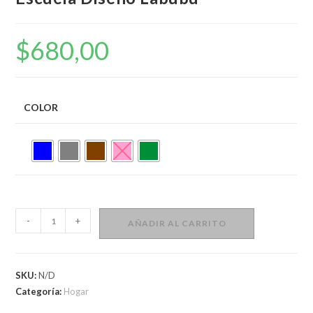
$
680,00
COLOR
Mochila
-
+
AÑADIR AL CARRITO
Grande
Infantil
Niños
SKU:
N/D
Escuela
Categoría:
Hogar
Diseño