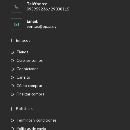
Teléfonos:
095959236 / 29038115
Email:
Se
ventas@opaa.uy
abre
en
Enlaces
tu
aplicación
Tienda
Quienes somos
Contáctanos
Carrrito
Cómo comprar
Finalizar compra
Políticas
Se
Términos y condiciones
abre
Se
Políticas de envío