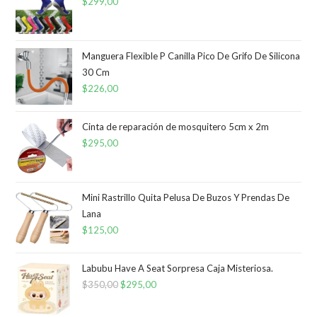
$
299,00
Manguera Flexible P Canilla Pico De Grifo De Silicona
30 Cm
$
226,00
Cinta de reparación de mosquitero 5cm x 2m
$
295,00
Mini Rastrillo Quita Pelusa De Buzos Y Prendas De
Lana
$
125,00
Labubu Have A Seat Sorpresa Caja Misteriosa.
$
350,00
El
$
295,00
El
precio
precio