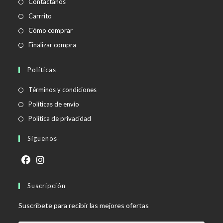
Contáctanos
Carrrito
Cómo comprar
Finalizar compra
Políticas
Se
Términos y condiciones
abre
Se
Políticas de envío
en
abre
Se
Política de privacidad
una
en
abre
Síguenos
nueva
una
en
pestaña
nueva
una
pestaña
nueva
Se
Se
pestaña
abre
Suscripción
abre
en
en
Suscríbete para recibir las mejores ofertas
una
una