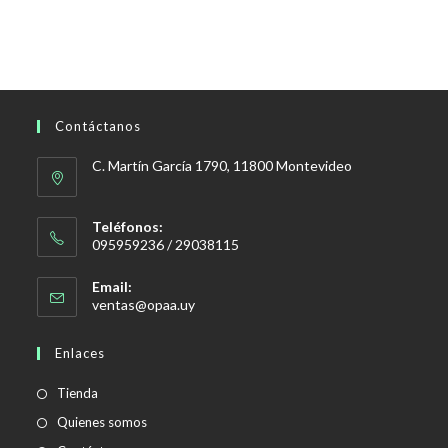
original
actual
era:
es:
$350,00.
$295,00.
Contáctanos
C. Martín García 1790, 11800 Montevideo
Teléfonos:
095959236 / 29038115
Email:
Se
ventas@opaa.uy
abre
en
Enlaces
tu
aplicación
Tienda
Quienes somos